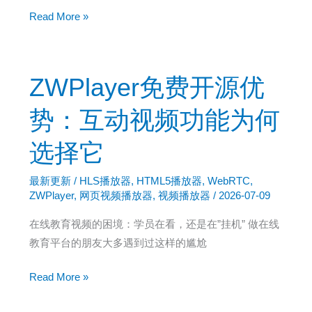
防
ZWPlayer
Read More »
护
互
如
动
何
视
ZWPlayer免费开源优
兼
频
得
升
势：互动视频功能为何
级：
选择它
电
商
最新更新
/
HLS播放器
,
HTML5播放器
,
WebRTC
,
直
ZWPlayer
,
网页视频播放器
,
视频播放器
/
2026-07-09
播
优
在线教育视频的困境：学员在看，还是在”挂机” 做在线
惠
教育平台的朋友大多遇到过这样的尴尬
券
ZWPlayer
Read More »
与
免
表