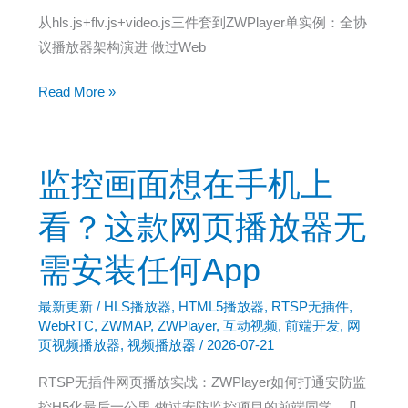
监
从hls.js+flv.js+video.js三件套到ZWPlayer单实例：全协
控
议播放器架构演进 做过Web
方
案
HTML5
Read More »
对
播
比
放
器
监控画面想在手机上
新
选
看？这款网页播放器无
择：
需安装任何App
ZWPlayer
对
最新更新
/
HLS播放器
,
HTML5播放器
,
RTSP无插件
,
比
WebRTC
,
ZWMAP
,
ZWPlayer
,
互动视频
,
前端开发
,
网
传
页视频播放器
,
视频播放器
/
2026-07-21
统
RTSP无插件网页播放实战：ZWPlayer如何打通安防监
多
控H5化最后一公里 做过安防监控项目的前端同学，几