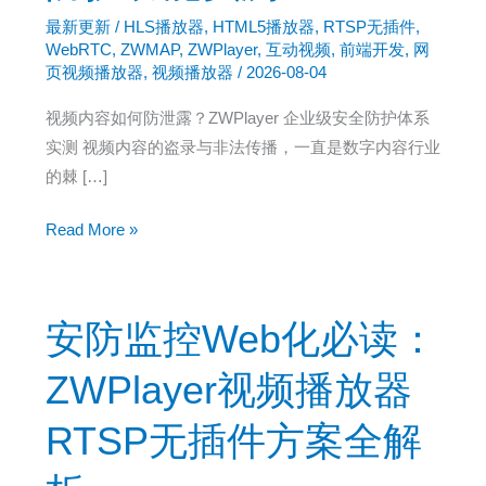
最新更新
/
HLS播放器
,
HTML5播放器
,
RTSP无插件
,
WebRTC
,
ZWMAP
,
ZWPlayer
,
互动视频
,
前端开发
,
网
页视频播放器
,
视频播放器
/
2026-08-04
视频内容如何防泄露？ZWPlayer 企业级安全防护体系
实测 视频内容的盗录与非法传播，一直是数字内容行业
的棘 […]
视
Read More »
频
播
放
安防监控Web化必读：
器
免
ZWPlayer视频播放器
费
RTSP无插件方案全解
也
有