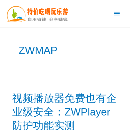
跳
主
至
内
菜
容
单
ZWMAP
视频播放器免费也有企
业级安全：ZWPlayer
防护功能实测