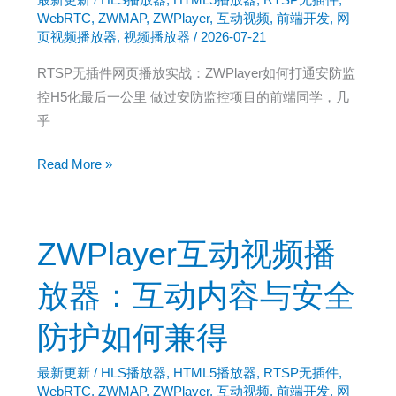
企
WebRTC
,
ZWMAP
,
ZWPlayer
,
互动视频
,
前端开发
,
网
业
页视频播放器
,
视频播放器
/
2026-07-21
级
RTSP无插件网页播放实战：ZWPlayer如何打通安防监
安
控H5化最后一公里 做过安防监控项目的前端同学，几
全：
乎
ZWPlayer
防
监
Read More »
护
控
功
画
能
面
ZWPlayer互动视频播
实
想
测
在
放器：互动内容与安全
手
防护如何兼得
机
上
最新更新
/
HLS播放器
,
HTML5播放器
,
RTSP无插件
,
看？
WebRTC
,
ZWMAP
,
ZWPlayer
,
互动视频
,
前端开发
,
网