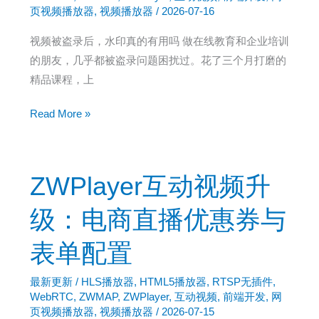
这
页视频播放器
,
视频播放器
/
2026-07-16
款
视频被盗录后，水印真的有用吗 做在线教育和企业培训
网
的朋友，几乎都被盗录问题困扰过。花了三个月打磨的
页
精品课程，上
播
放
ZWPlayer
Read More »
器
互
无
动
需
视
ZWPlayer互动视频升
安
频
装
播
级：电商直播优惠券与
任
放
何
表单配置
器：
App
互
最新更新
/
HLS播放器
,
HTML5播放器
,
RTSP无插件
,
动
WebRTC
,
ZWMAP
,
ZWPlayer
,
互动视频
,
前端开发
,
网
内
页视频播放器
,
视频播放器
/
2026-07-15