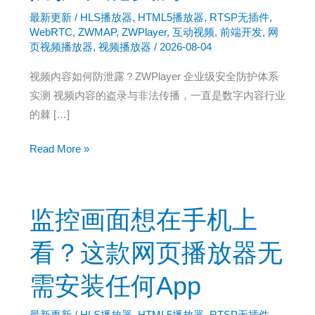
最新更新
/
HLS播放器
,
HTML5播放器
,
RTSP无插件
,
WebRTC
,
ZWMAP
,
ZWPlayer
,
互动视频
,
前端开发
,
网
页视频播放器
,
视频播放器
/
2026-08-04
视频内容如何防泄露？ZWPlayer 企业级安全防护体系
实测 视频内容的盗录与非法传播，一直是数字内容行业
的棘 […]
视
Read More »
频
播
放
监控画面想在手机上
器
免
看？这款网页播放器无
费
需安装任何App
也
有
最新更新
/
HLS播放器
,
HTML5播放器
,
RTSP无插件
,