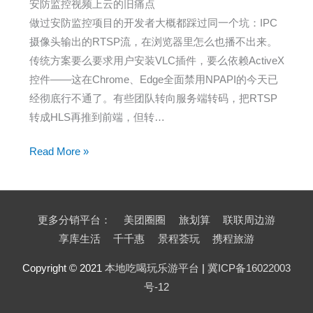
安防监控视频上云的旧痛点
惠
做过安防监控项目的开发者大概都踩过同一个坑：IPC
券
摄像头输出的RTSP流，在浏览器里怎么也播不出来。
与
传统方案要么要求用户安装VLC插件，要么依赖ActiveX
表
控件——这在Chrome、Edge全面禁用NPAPI的今天已
单
经彻底行不通了。有些团队转向服务端转码，把RTSP
配
转成HLS再推到前端，但转…
置
ZWPlayer
Read More »
安
防
IoT
更多分销平台：
美团圈圈
旅划算
联联周边游
实
享库生活
千千惠
景程荟玩
携程旅游
战：
三
Copyright © 2021
本地吃喝玩乐游平台
|
冀ICP备16022003
行
号-12
代