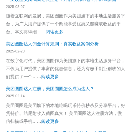
入
业
广
2025-03-07
口
新
赚
随着互联网的发展，美团圈圈作为美团旗下的本地生活服务平
选
佣
台，为广大用户提供了一个既能享受优惠又能赚取收益的平
择！
金
：
台。本文将详细……
阅读更多
美
【攻
一
团
美团圈圈达人佣金计算规则：真实收益案例分析
略】
文
圈
2025-02-23
高
读
圈
在数字化时代，美团圈圈作为美团旗下的本地生活服务平台，
效
懂
达
不仅为用户提供了丰富的优惠信息，还为有志于副业创收的人
赚
美
人
：
们提供了一个……
阅读更多
钱
团
注
美
步
圈
美团圈圈达人注册，美团圈圈怎么成为达人？
册
团
骤
圈
2025-02-14
攻
圈
达
美团圈圈是美团旗下的本地吃喝玩乐特价秒杀及分享平台，好
略
圈
人
货特价。结尾附收入截图真实！ 美团圈圈达人注册方法，微
（二
达
注
：
信扫描或手机……
阅读更多
维
人
册，
美
码
佣