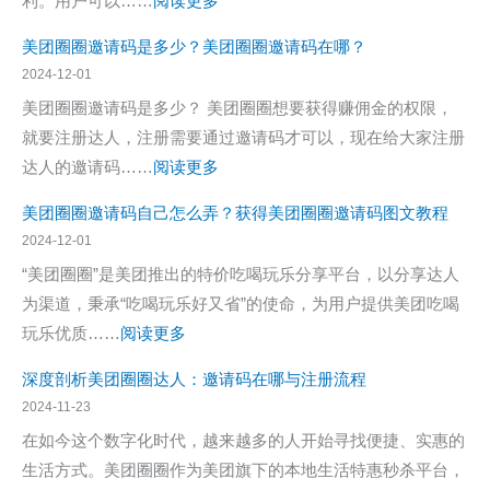
：
利。用户可以……
阅读更多
度
人：
赚
美
解
如
美团圈圈邀请码是多少？美团圈圈邀请码在哪？
钱
团
析
何
2024-12-01
机
圈
通
美团圈圈邀请码是多少？ 美团圈圈想要获得赚佣金的权限，
会
圈
过
就要注册达人，注册需要通过邀请码才可以，现在给大家注册
与
官
分
：
达人的邀请码……
阅读更多
实
方
享
美
战
邀
美团圈圈邀请码自己怎么弄？获得美团圈圈邀请码图文教程
优
团
技
请
2024-12-01
惠
圈
巧
码
“美团圈圈”是美团推出的特价吃喝玩乐分享平台，以分享达人
信
圈
为渠道，秉承“吃喝玩乐好又省”的使命，为用户提供美团吃喝
息
邀
：
玩乐优质……
阅读更多
赚
请
美
取
码
深度剖析美团圈圈达人：邀请码在哪与注册流程
团
佣
是
2024-11-23
圈
金
多
在如今这个数字化时代，越来越多的人开始寻找便捷、实惠的
圈
少？
生活方式。美团圈圈作为美团旗下的本地生活特惠秒杀平台，
邀