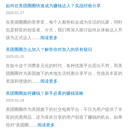
美
申
如何在美团圈圈快速成为赚钱达人？实战经验分享
团
请
2025-01-27
圈
入
在美团圈圈的世界里，每个人都有机会成为生活的玩家，同时
圈
口
也是财富的创造者。今天，我们将深入探讨如何从体验达人升
使
：
级为正式达人……
阅读更多
用
如
攻
美团圈圈怎么加入？解答你对加入的所有疑问
何
略
2025-01-25
在
在如今这个消费多元化的时代，各种优惠平台层出不穷，而美
美
团圈圈作为美团旗下的本地生活特惠分享平台，凭借其丰富的
团
：
资源和便捷的……
阅读更多
圈
美
圈
美团圈圈如何赚钱？新手必看的赚钱策略
团
快
2025-01-19
圈
速
美团圈圈作为美团旗下的社交电商平台，不仅为用户提供了丰
圈
成
富的优惠商品，还为喜欢分享的用户创造了赚钱的机会。如果
怎
为
：
你对“美团圈……
阅读更多
么