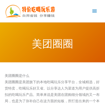
跳
主
至
内
菜
容
单
美团圈圈
美团圈圈是什么
美团圈圈是美团旗下的本地吃喝玩乐分享平台，全城精选，好
货特卖，吃喝玩乐好又省。以分享达人为渠道为用户提供高折
扣的吃喝玩乐产品。简单来说是美团在团购细分领域的又一布
局，也是为了弥补自己在这方面的短板，所打造出来的一个本