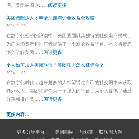
图
：
佣。美团圈圈达……
阅读更多
注
己
文
怎
册
在
教
美团圈圈达人：申请注册与佣金收益全攻略
么
流
美
程
2024-11-05
成
程
团
在数字化经济的浪潮中，美团圈圈以其独特的社交电商模式，
为
申
为广大消费者和推广者提供了一个新的收益平台。本文将带您
美
请
：
深入了解美团……
阅读更多
团
美
圈
个人如何加入美团联盟？美团联盟怎么赚佣金？
团
圈
2024-11-03
圈
分
在数字化时代，越来越多的人希望通过自己的社交网络来获取
圈
享
额外收入。美团联盟作为一个强大的平台，为个人提供了通过
达
达
：
分享和推广美……
阅读更多
人：
人
个
申
更多内容…
人
请
如
注
更多分销平台：
美团圈圈
旅划算
联联周边游
何
册