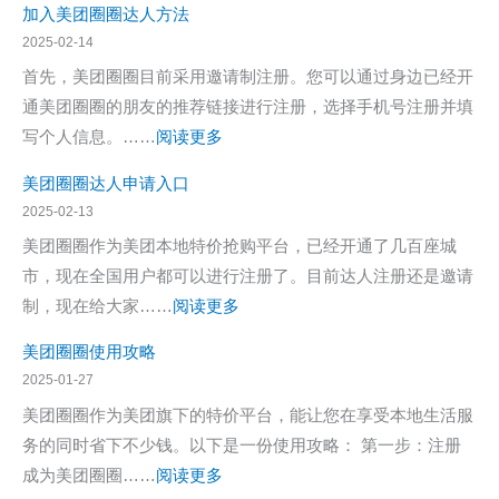
人？
达
加入美团圈圈达人方法
把
入
人，
2025-02-14
手
美
分
首先，美团圈圈目前采用邀请制注册。您可以通过身边已经开
教
团
享
通美团圈圈的朋友的推荐链接进行注册，选择手机号注册并填
你
圈
优
：
写个人信息。……
阅读更多
申
圈
惠
加
请
达
美团圈圈达人申请入口
赚
入
入
人
2025-02-13
佣
美
口
方
美团圈圈作为美团本地特价抢购平台，已经开通了几百座城
金！
团
在
法
市，现在全国用户都可以进行注册了。目前达人注册还是邀请
圈
哪
：
制，现在给大家……
阅读更多
圈
里
美
达
美团圈圈使用攻略
团
人
2025-01-27
圈
方
美团圈圈作为美团旗下的特价平台，能让您在享受本地生活服
圈
法
务的同时省下不少钱。以下是一份使用攻略： 第一步：注册
达
：
成为美团圈圈……
阅读更多
人