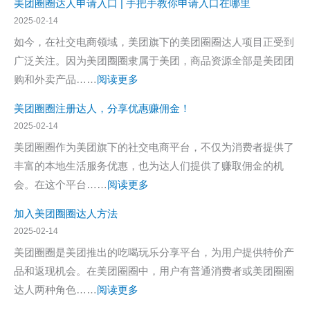
美团圈圈达人申请入口 | 手把手教你申请入口在哪里
开
团
直
金
2025-02-14
启
圈
达）
计
如今，在社交电商领域，美团旗下的美团圈圈达人项目正受到
你
圈
算
广泛关注。因为美团圈圈隶属于美团，商品资源全部是美团团
的
达
规
：
购和外卖产品……
阅读更多
本
人
则：
美
地
注
美团圈圈注册达人，分享优惠赚佣金！
真
团
生
册，
2025-02-14
实
圈
活
美
美团圈圈作为美团旗下的社交电商平台，不仅为消费者提供了
收
圈
赚
团
丰富的本地生活服务优惠，也为达人们提供了赚取佣金的机
益
达
钱
圈
：
会。在这个平台……
阅读更多
案
人
新
圈
美
例
申
篇
加入美团圈圈达人方法
怎
团
分
请
2025-02-14
么
圈
析
入
美团圈圈是美团推出的吃喝玩乐分享平台，为用户提供特价产
成
圈
口
品和返现机会。在美团圈圈中，用户有普通消费者或美团圈圈
为
注
|
：
达人两种角色……
阅读更多
达
册
手
加