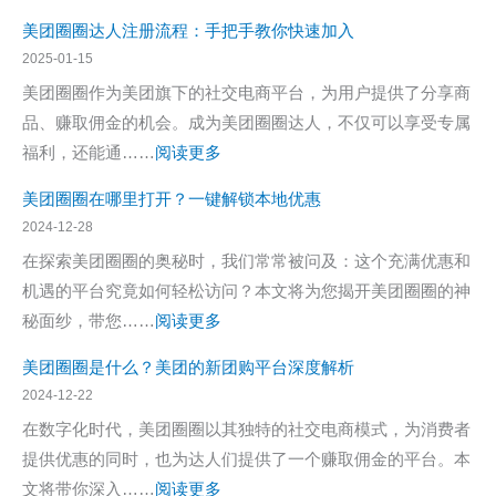
赚
美
加
美团圈圈达人注册流程：手把手教你快速加入
钱
团
入？
2025-01-15
达
圈
解
美团圈圈作为美团旗下的社交电商平台，为用户提供了分享商
人？
圈
答
品、赚取佣金的机会。成为美团圈圈达人，不仅可以享受专属
实
如
你
：
福利，还能通……
阅读更多
战
何
对
美
经
赚
美团圈圈在哪里打开？一键解锁本地优惠
加
团
验
钱？
2024-12-28
入
圈
分
新
在探索美团圈圈的奥秘时，我们常常被问及：这个充满优惠和
的
圈
享
手
机遇的平台究竟如何轻松访问？本文将为您揭开美团圈圈的神
所
达
必
：
秘面纱，带您……
阅读更多
有
人
看
美
疑
注
美团圈圈是什么？美团的新团购平台深度解析
的
团
问
册
2024-12-22
赚
圈
流
在数字化时代，美团圈圈以其独特的社交电商模式，为消费者
钱
圈
程：
提供优惠的同时，也为达人们提供了一个赚取佣金的平台。本
策
在
手
：
文将带你深入……
阅读更多
略