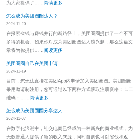
美
：
为大家提供了……
阅读更多
请
团
深
码
怎么成为美团圈圈达人？
圈
度
自
2024-11-20
圈
剖
己
在探索省钱与赚钱并行的新路径上，美团圈圈提供了一个不可
邀
析
怎
多得的机会。如果你对成为美团圈圈达人感兴趣，那么这篇文
请
美
么
：
章将为你提供……
阅读更多
码
团
弄？
怎
在
圈
美团圈圈自己在美团申请
获
么
哪？
圈
2024-11-19
得
成
达
目前，您无法直接在美团App内申请加入美团圈圈。美团圈圈
美
为
人：
采用邀请制注册，您可通过以下两种方式获取注册资格： 1.二
团
美
邀
：
维码：……
阅读更多
圈
团
请
美
圈
圈
怎么成为美团圈圈分享达人
码
团
邀
圈
2024-11-07
在
圈
请
达
在数字化浪潮中，社交电商已经成为一种新兴的商业模式，为
哪
圈
码
人？
无数普通人提供了新的收入来源，同时自购也可以省钱和返
与
自