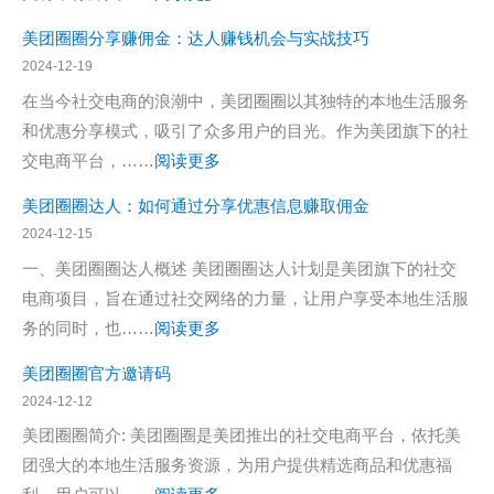
哪
把
美
里
美团圈圈分享赚佣金：达人赚钱机会与实战技巧
手
团
打
2024-12-19
教
圈
开？
在当今社交电商的浪潮中，美团圈圈以其独特的本地生活服务
你
圈
一
和优惠分享模式，吸引了众多用户的目光。作为美团旗下的社
快
是
键
：
交电商平台，……
阅读更多
速
什
解
美
加
么？
美团圈圈达人：如何通过分享优惠信息赚取佣金
锁
团
入
美
2024-12-15
本
圈
团
一、美团圈圈达人概述 美团圈圈达人计划是美团旗下的社交
地
圈
的
电商项目，旨在通过社交网络的力量，让用户享受本地生活服
优
分
新
：
务的同时，也……
阅读更多
惠
享
团
美
赚
美团圈圈官方邀请码
购
团
佣
2024-12-12
平
圈
金：
美团圈圈简介: 美团圈圈是美团推出的社交电商平台，依托美
台
圈
达
团强大的本地生活服务资源，为用户提供精选商品和优惠福
深
达
人