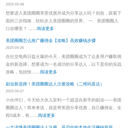
何
2025-05-08
在
想要进入美团圈圈享受优惠并成为分享达人吗？别急，跟着下
美
面的三步指南，轻松步入美团圈圈的世界。 一、美团圈圈入
团
：
口在哪里？ ……
阅读更多
圈
美
圈
美团圈圈怎么推广赚佣金【攻略】高效赚钱步骤
团
快
2025-04-26
圈
速
在社交电商日益火爆的今天，美团圈圈成为了众多用户赚取佣
圈
找
金的新选择。想要成为一名成功的分享达人，以下是你的实战
怎
到
：
攻略，包括快……
阅读更多
么
心
美
进
副业新选择！美团圈圈达人注册攻略（二维码直达）
仪
团
入？
2025-04-07
商
圈
附
小伙伴们，今天给大伙儿安利一个超适合新手的副业——美团
品？
圈
赚
圈圈达人！简单来说，就是帮美团分享优惠，自己赚佣金。全
怎
佣
：
程0成本，有……
阅读更多
么
金
副
推
一文读懂美团圈圈达人注册，开启你的本地生活赚钱新篇