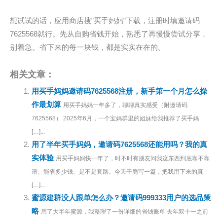
想试试的话，应用商店搜”买手妈妈”下载，注册时填邀请码
7625568就行。先从自购省钱开始，熟悉了再慢慢尝试分享，
别着急。省下来的每一块钱，都是实实在在的。
相关文章：
用买手妈妈邀请码7625568注册，新手第一个月怎么操
作最划算
用买手妈妈一年多了，聊聊真实感受（附邀请码
7625568） 2025年6月，一个宝妈群里的姐妹给我推荐了买手妈
[…]...
用了半年买手妈妈，邀请码7625568还能用吗？我的真
实体验
用买手妈妈快一年了，时不时有朋友问我这东西到底靠不靠
谱、能省多少钱、是不是套路。今天干脆写一篇，把我用下来的真
[…]...
蜜源建群没人跟单怎么办？邀请码999333用户的选品策
略
用了大半年蜜源，我整理了一份详细的省钱账单 去年双十一之前