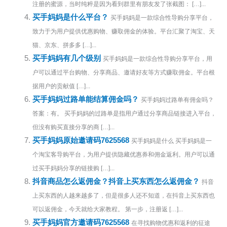
注册的蜜源，当时纯粹是因为看到群里有朋友发了张截图： […]...
买手妈妈是什么平台？
买手妈妈是一款综合性导购分享平台，
致力于为用户提供优惠购物、赚取佣金的体验。平台汇聚了淘宝、天
猫、京东、拼多多 […]...
买手妈妈有几个级别
买手妈妈是一款综合性导购分享平台，用
户可以通过平台购物、分享商品、邀请好友等方式赚取佣金。平台根
据用户的贡献值 […]...
买手妈妈过路单能结算佣金吗？
买手妈妈过路单有佣金吗？
答案：有。 买手妈妈的过路单是指用户通过分享商品链接进入平台，
但没有购买直接分享的商 […]...
买手妈妈原始邀请码7625568
买手妈妈是什么 买手妈妈是一
个淘宝客导购平台，为用户提供隐藏优惠券和佣金返利。用户可以通
过买手妈妈分享的链接购 […]...
抖音商品怎么返佣金？抖音上买东西怎么返佣金？
抖音
上买东西的人越来越多了，但是很多人还不知道，在抖音上买东西也
可以返佣金，今天就给大家教程。 第一步，注册返 […]...
买手妈妈官方邀请码7625568
在寻找购物优惠和返利的征途