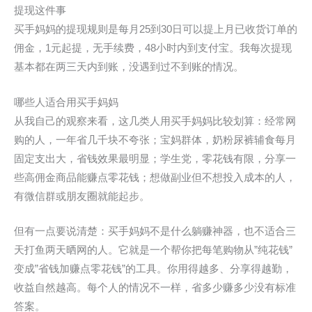
提现这件事
买手妈妈的提现规则是每月25到30日可以提上月已收货订单的
佣金，1元起提，无手续费，48小时内到支付宝。我每次提现
基本都在两三天内到账，没遇到过不到账的情况。
哪些人适合用买手妈妈
从我自己的观察来看，这几类人用买手妈妈比较划算：经常网
购的人，一年省几千块不夸张；宝妈群体，奶粉尿裤辅食每月
固定支出大，省钱效果最明显；学生党，零花钱有限，分享一
些高佣金商品能赚点零花钱；想做副业但不想投入成本的人，
有微信群或朋友圈就能起步。
但有一点要说清楚：买手妈妈不是什么躺赚神器，也不适合三
天打鱼两天晒网的人。它就是一个帮你把每笔购物从”纯花钱”
变成”省钱加赚点零花钱”的工具。你用得越多、分享得越勤，
收益自然越高。每个人的情况不一样，省多少赚多少没有标准
答案。