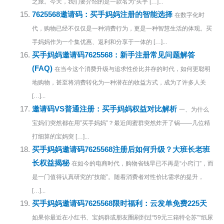
之旅。今天，我们要介绍的是一款名为“买手 […]...
7625568邀请码：买手妈妈注册的智能选择
在数字化时
代，购物已经不仅仅是一种消费行为，更是一种智慧生活的体现。买
手妈妈作为一个集优惠、返利和分享于一体的 […]...
买手妈妈邀请码7625568：新手注册常见问题解答
(FAQ)
在当今这个消费升级与追求性价比并存的时代，如何更聪明
地购物，甚至将消费转化为一种潜在的收益方式，成为了许多人关
[…]...
邀请码VS普通注册：买手妈妈权益对比解析
一、为什么
宝妈们突然都在用”买手妈妈”？最近闺蜜群突然炸开了锅——几位精
打细算的宝妈突 […]...
买手妈妈邀请码7625568注册后如何升级？大班长老班
长权益揭秘
在如今的电商时代，购物省钱早已不再是“小窍门”，而
是一门值得认真研究的“技能”。随着消费者对性价比需求的提升，
[…]...
买手妈妈邀请码7625568限时福利：云发单免费225天
如果你最近在小红书、宝妈群或朋友圈刷到过“59元三箱特仑苏”“纸尿