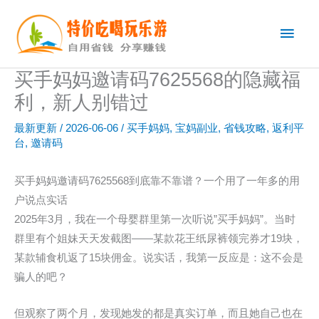
跳
主
至
内
菜
容
买手妈妈邀请码7625568的隐藏福
单
利，新人别错过
最新更新
/
2026-06-06
/
买手妈妈
,
宝妈副业
,
省钱攻略
,
返利平
台
,
邀请码
买手妈妈邀请码7625568到底靠不靠谱？一个用了一年多的用
户说点实话
2025年3月，我在一个母婴群里第一次听说”买手妈妈”。当时
群里有个姐妹天天发截图——某款花王纸尿裤领完券才19块，
某款辅食机返了15块佣金。说实话，我第一反应是：这不会是
骗人的吧？
但观察了两个月，发现她发的都是真实订单，而且她自己也在