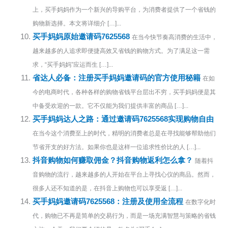
上，买手妈妈作为一个新兴的导购平台，为消费者提供了一个省钱的
购物新选择。本文将详细介 […]...
买手妈妈原始邀请码7625568
在当今快节奏高消费的生活中，
越来越多的人追求即便捷高效又省钱的购物方式。为了满足这一需
求，“买手妈妈”应运而生 […]...
省达人必备：注册买手妈妈邀请码的官方使用秘籍
在如
今的电商时代，各种各样的购物省钱平台层出不穷，买手妈妈便是其
中备受欢迎的一款。它不仅能为我们提供丰富的商品 […]...
买手妈妈达人之路：通过邀请码7625568实现购物自由
在当今这个消费至上的时代，精明的消费者总是在寻找能够帮助他们
节省开支的好方法。如果你也是这样一位追求性价比的人 […]...
抖音购物如何赚取佣金？抖音购物返利怎么拿？
随着抖
音购物的流行，越来越多的人开始在平台上寻找心仪的商品。然而，
很多人还不知道的是，在抖音上购物也可以享受返 […]...
买手妈妈邀请码7625568：注册及使用全流程
在数字化时
代，购物已不再是简单的交易行为，而是一场充满智慧与策略的省钱