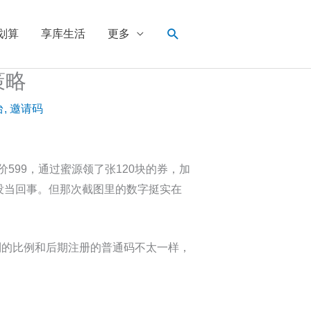
搜
划算
享库生活
更多
索
策略
台
,
邀请码
99，通过蜜源领了张120块的券，加
就没当回事。但那次截图里的数字挺实在
利的比例和后期注册的普通码不太一样，