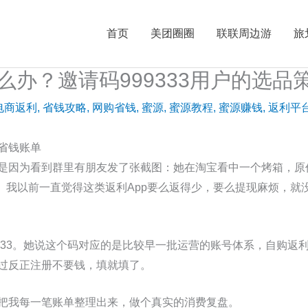
首页
美团圈圈
联联周边游
旅
办？邀请码999333用户的选品
电商返利
,
省钱攻略
,
网购省钱
,
蜜源
,
蜜源教程
,
蜜源赚钱
,
返利平
省钱账单
是因为看到群里有朋友发了张截图：她在淘宝看中一个烤箱，原价5
0。我以前一直觉得这类返利App要么返得少，要么提现麻烦，
9333。她说这个码对应的是比较早一批运营的账号体系，自购返
过反正注册不要钱，填就填了。
把我每一笔账单整理出来，做个真实的消费复盘。