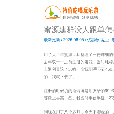
跳
至
内
容
蜜源建群没人跟单怎么
最新更新
/
2026-06-05
/
优惠券
,
副业
,
用了大半年蜜源，我整理了一份详细的
去年双十一之前注册的蜜源，当时纯粹
上返利又退了30多，实际到手不到45
的，我就下载了。
注册的时候填的邀请码是朋友给的99
等级上会高一些。我当时半信半疑，不
到现在用了八个多月，今天不聊虚的，