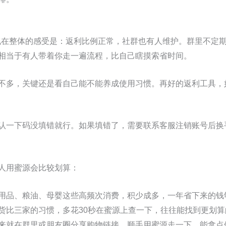
用到现在整体的感受是：返利比例正常，社群也有人维护。群里不定
相当于有人带着你走一遍流程，比自己瞎摸索省时间。
不多，关键还是看自己能不能养成使用习惯。再好的返利工具，
认一下码没填错就行。如果填错了，需要联系客服注销账号后换
人用蜜源会比较划算：
用品、粮油、母婴这些高频次消费，积少成多，一年省下来的钱
货比三家的习惯，多花30秒在蜜源上查一下，往往能找到更划算
来就在群里或朋友圈分享购物链接，顺手用蜜源走一下，能拿点