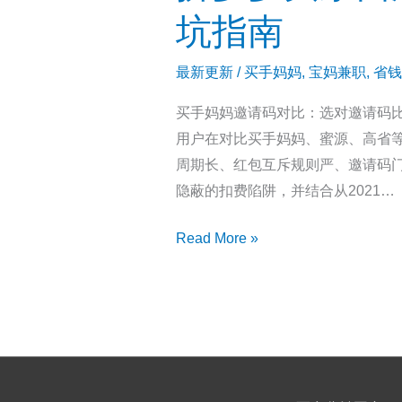
买
不
坑指南
手
一
妈
样？
最新更新
/
买手妈妈
,
宝妈兼职
,
省钱
妈
邀
买手妈妈邀请码对比：选对邀请码
分
请
用户在对比买手妈妈、蜜源、高省等
享
码
周期长、红包互斥规则严、邀请码
功
影
隐蔽的扣费陷阱，并结合从2021…
能
响
详
拼
Read More »
解：
多
邀
多
请
买
码
东
7625568
西
怎
用
么