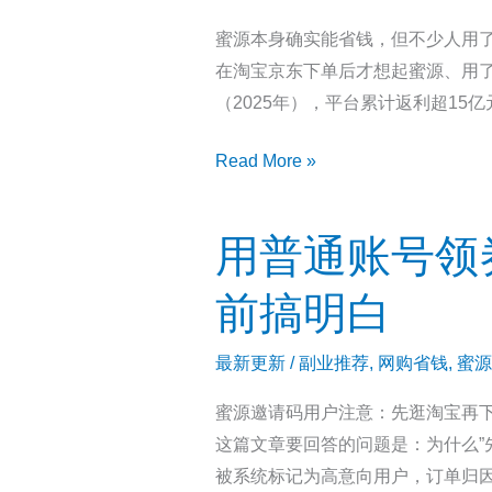
蜜源本身确实能省钱，但不少人用了
在淘宝京东下单后才想起蜜源、用
（2025年），平台累计返利超1
蜜
Read More »
源
省
用普通账号领券
钱
没
前搞明白
效
果？
最新更新
/
副业推荐
,
网购省钱
,
蜜源
邀
蜜源邀请码用户注意：先逛淘宝再
请
这篇文章要回答的问题是：为什么”
码
被系统标记为高意向用户，订单归
999333