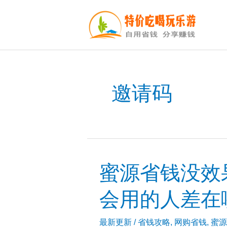
跳
至
内
容
邀请码
蜜源省钱没效果
会用的人差在
最新更新
/
省钱攻略
,
网购省钱
,
蜜源