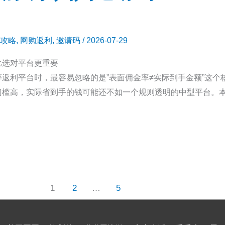
攻略
,
网购返利
,
邀请码
/
2026-07-29
比选对平台更重要
返利平台时，最容易忽略的是”表面佣金率≠实际到手金额”这个
门槛高，实际省到手的钱可能还不如一个规则透明的中型平台。
1
2
…
5