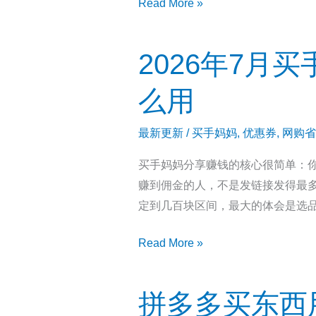
买
Read More »
请
手
码
妈
999333
2026年7月
妈
的
预
疑
么用
估
问
返
解
最新更新
/
买手妈妈
,
优惠券
,
网购省
利
答
买手妈妈分享赚钱的核心很简单：
和
汇
赚到佣金的人，不是发链接发得最
实
总
定到几百块区间，最大的体会是选品
际
到
2026
Read More »
账
年
为
7
什
拼多多买东西用
月
么