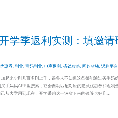
妈开学季返利实测：填邀请码7
优惠券
,
副业
,
宝妈副业
,
电商返利
,
省钱攻略
,
网购省钱
,
返利平台
，加起来少则几百多则上千，很多人不知道这些都能通过买手妈
买手妈妈APP里搜索，它会自动匹配对应的隐藏优惠券和返利
自己从大学用到现在，开学采购这一波省下来的钱够吃好几…