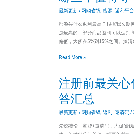
到
码
底
最新更新
/
网购省钱
,
蜜源
,
返利平台
7625568
值
蜜源买什么返利最高？根据我长期
加
不
是最高的，部分商品返利可以达到商
云
值
偏低，大多在5%到15%之间。搞
发
单：
蜜
Read More »
2026
源
年
邀
宝
注册前最关心什
请
妈
码
副
答汇总
999333
业
选
效
最新更新
/
网购省钱
,
返利
,
邀请码
/
品
率
先说结论：蜜源+邀请码，大促省钱
指
工