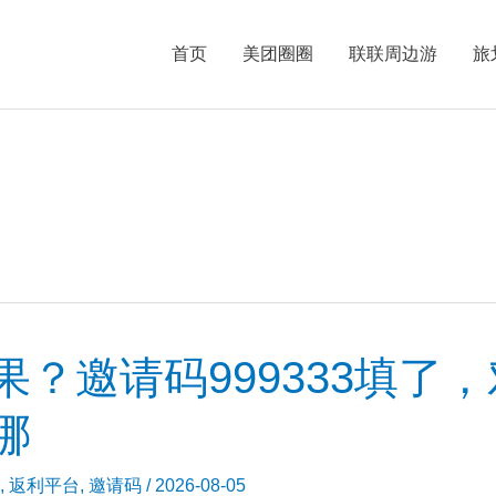
首页
美团圈圈
联联周边游
旅
？邀请码999333填了
哪
,
返利平台
,
邀请码
/
2026-08-05