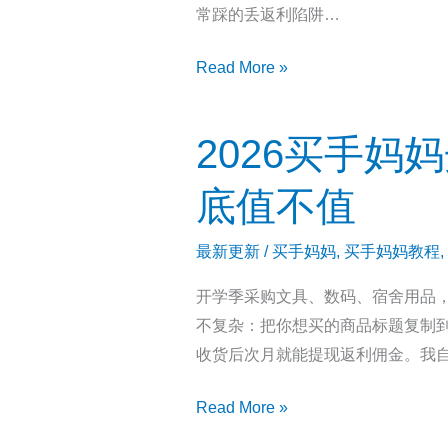
常踩的丢返利陷阱…
填
了，
用
Read More »
对
普
比
通
一
2026买手妈
账
下
号
你
底值不值
领
跟
券
会
最新更新
/
买手妈妈
,
买手妈妈教程
,
和
用
开学季采购文具、数码、宿舍用品
填
的
不复杂：把你想买的商品标题复制到
邀
人
收货后次月就能提现返利佣金。我
请
差
码
在
2026
Read More »
999333
哪
买
有