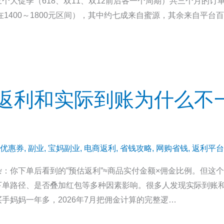
个大促季（618、双11、双12前后各一个周期）共三个月的订
在1400～1800元区间），其中约七成来自蜜源，其余来自平
返利和实际到账为什么不
优惠券
,
副业
,
宝妈副业
,
电商返利
,
省钱攻略
,
网购省钱
,
返利平台
：你下单后看到的”预估返利”≈商品实付金额×佣金比例。但这
下单路径、是否叠加红包等多种因素影响。很多人发现实际到账
手妈妈一年多，2026年7月把佣金计算的完整逻…