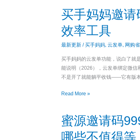
手
什
买手妈妈邀请码
妈
么
妈
区
效率工具
开
别？
学
注
最新更新
/
买手妈妈
,
云发单
,
网购省
季
册
买手妈妈的云发单功能，说白了就
返
前
能说明（2026），云发单绑定微
利
搞
不是开了就能躺平收钱——它有版
实
明
测：
白
买
Read More »
填
手
邀
妈
请
蜜源邀请码99
妈
码
邀
7625568
哪些不值得等
请