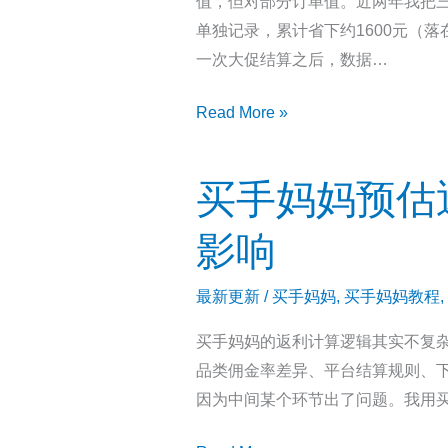
值，但对部分订单值。近两年我把三
南：
具
单独记录，累计省下约1600元（落
哪
一次大促结算之后，数据…
些
商
注
Read More »
品
册
返
前
利
买手妈妈预估
最
比
关
例
影响
心
高，
什
哪
最新更新
/
买手妈妈
,
买手妈妈教程
,
么？
些
买手妈妈的返利计算逻辑其实不复杂
蜜
不
品类佣金率差异、平台结算规则、
源
值
因为中间某个环节出了问题。我用买
APP
得
邀
等