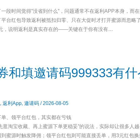
一段时间觉得”没省到什么”，问题通常不在返利APP本身，而
了平台红包导致返利被抵扣归零、只在大促时才打开蜜源而忽略
5亿元，说明返利是真实存在的——关键在于你有没有…
和填邀请码999333有
,
返利App
,
邀请码
/
2026-08-05
下单、领平台红包，其实都在亏钱
先逛淘宝收藏、再上蜜源下单更稳妥”的说法，实际却让很多人
因到蜜源时触发降佣；领平台红包则可能直接丢单，用3元红包换