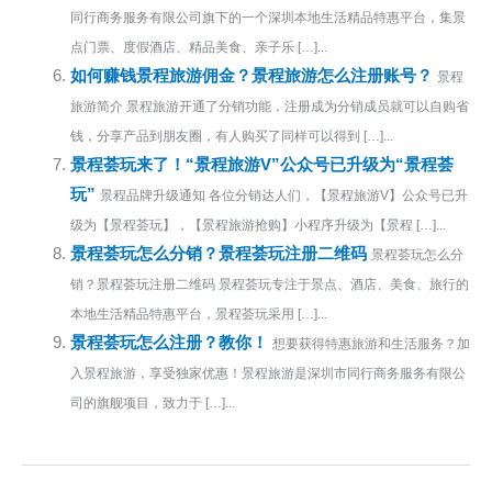
同行商务服务有限公司旗下的一个深圳本地生活精品特惠平台，集景
点门票、度假酒店、精品美食、亲子乐 […]...
如何赚钱景程旅游佣金？景程旅游怎么注册账号？
景程
旅游简介 景程旅游开通了分销功能，注册成为分销成员就可以自购省
钱，分享产品到朋友圈，有人购买了同样可以得到 […]...
景程荟玩来了！“景程旅游V”公众号已升级为“景程荟
玩”
景程品牌升级通知 各位分销达人们，【景程旅游V】公众号已升
级为【景程荟玩】，【景程旅游抢购】小程序升级为【景程 […]...
景程荟玩怎么分销？景程荟玩注册二维码
景程荟玩怎么分
销？景程荟玩注册二维码 景程荟玩专注于景点、酒店、美食、旅行的
本地生活精品特惠平台，景程荟玩采用 […]...
景程荟玩怎么注册？教你！
想要获得特惠旅游和生活服务？加
入景程旅游，享受独家优惠！景程旅游是深圳市同行商务服务有限公
司的旗舰项目，致力于 […]...