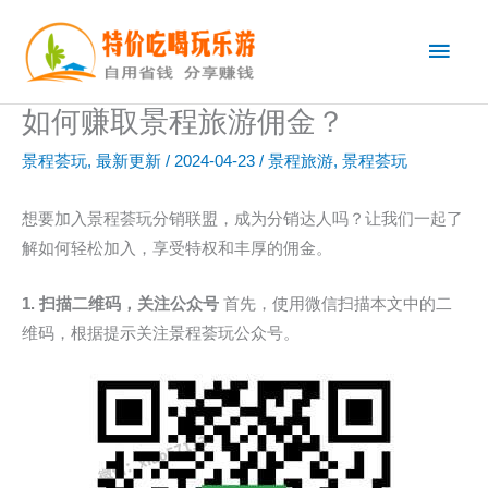
跳
主
至
内
菜
容
如何赚取景程旅游佣金？
单
景程荟玩
,
最新更新
/
2024-04-23
/
景程旅游
,
景程荟玩
想要加入景程荟玩分销联盟，成为分销达人吗？让我们一起了
解如何轻松加入，享受特权和丰厚的佣金。
1. 扫描二维码，关注公众号
首先，使用微信扫描本文中的二
维码，根据提示关注景程荟玩公众号。