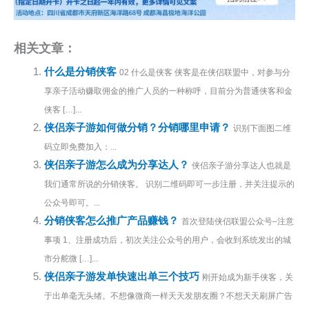
相关文章：
什么是分销侠客
02 什么是侠客 侠客是在侠侣联盟中，对参与分
享亲子活动赚取佣金的推广人员的一种称呼，目前分为普通侠客和金
侠客 […]...
侠侣亲子游如何做分销？分销哪里申请？
识别下面图二维
码立即免费加入：...
侠侣亲子游怎么成为分享达人？
侠侣亲子游分享达人也就是
我们通常所说的分销侠客。 识别二维码即可一步注册，并关注提示的
公众号即可。...
分销侠客怎么推广产品赚钱？
首次登陆侠侣联盟公众号–注意
事项 1、注册成功后，初次关注公众号的用户，会收到系统发出的城
市分舵微 […]...
侠侣亲子游发单快速出单三个技巧
刚开始成为新手侠客，关
于出单毫无头绪。不想像微商一样天天发朋友圈？不想天天刷屏广告