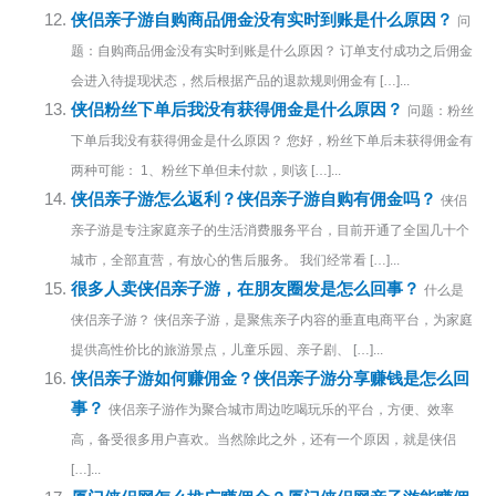
侠侣亲子游自购商品佣金没有实时到账是什么原因？
问
题：自购商品佣金没有实时到账是什么原因？ 订单支付成功之后佣金
会进入待提现状态，然后根据产品的退款规则佣金有 […]...
侠侣粉丝下单后我没有获得佣金是什么原因？
问题：粉丝
下单后我没有获得佣金是什么原因？ 您好，粉丝下单后未获得佣金有
两种可能： 1、粉丝下单但未付款，则该 […]...
侠侣亲子游怎么返利？侠侣亲子游自购有佣金吗？
侠侣
亲子游是专注家庭亲子的生活消费服务平台，目前开通了全国几十个
城市，全部直营，有放心的售后服务。 我们经常看 […]...
很多人卖侠侣亲子游，在朋友圈发是怎么回事？
什么是
侠侣亲子游？ 侠侣亲子游，是聚焦亲子内容的垂直电商平台，为家庭
提供高性价比的旅游景点，儿童乐园、亲子剧、 […]...
侠侣亲子游如何赚佣金？侠侣亲子游分享赚钱是怎么回
事？
侠侣亲子游作为聚合城市周边吃喝玩乐的平台，方便、效率
高，备受很多用户喜欢。当然除此之外，还有一个原因，就是侠侣
[…]...