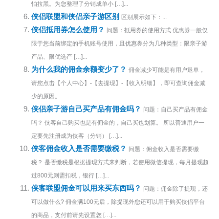
怕拉黑。为您整理了分销成单小 […]...
侠侣联盟和侠侣亲子游区别
区别展示如下：...
侠侣抵用券怎么使用？
问题：抵用券的使用方式 优惠券一般仅
限于您当前绑定的手机账号使用，且优惠券分为几种类型：限亲子游
产品、限优选产 […]...
为什么我的佣金余额变少了？
佣金减少可能是有用户退单，
请您点击【个人中心】-【去提现】-【收入明细】，即可查询佣金减
少的原因。...
侠侣亲子游自己买产品有佣金吗？
问题：自己买产品有佣金
吗？ 侠客自己购买也是有佣金的，自己买也划算。 所以普通用户一
定要先注册成为侠客（分销） […]...
侠客佣金收入是否需要缴税？
问题：佣金收入是否需要缴
税？ 是否缴税是根据提现方式来判断，若使用微信提现，每月提现超
过800元则需扣税，银行 […]...
侠客联盟佣金可以用来买东西吗？
问题：佣金除了提现，还
可以做什么? 佣金满100元后，除提现外您还可以用于购买侠侣平台
的商品，支付前请先设置您 […]...