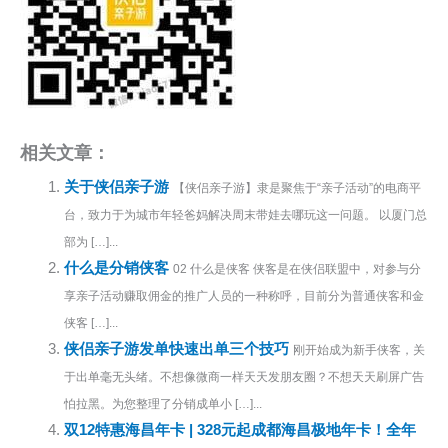
相关文章：
关于侠侣亲子游
【侠侣亲子游】隶是聚焦于“亲子活动”的电商平
台，致力于为城市年轻爸妈解决周末带娃去哪玩这一问题。 以厦门总
部为 […]...
什么是分销侠客
02 什么是侠客 侠客是在侠侣联盟中，对参与分
享亲子活动赚取佣金的推广人员的一种称呼，目前分为普通侠客和金
侠客 […]...
侠侣亲子游发单快速出单三个技巧
刚开始成为新手侠客，关
于出单毫无头绪。不想像微商一样天天发朋友圈？不想天天刷屏广告
怕拉黑。为您整理了分销成单小 […]...
双12特惠海昌年卡 | 328元起成都海昌极地年卡！全年