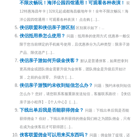
不限次畅玩！海洋公园四馆通用！可观看各种表演！
双
12特惠海昌年卡 | 328元起成都海昌极地年卡！全年不限次畅玩！海
洋公园四馆通用！可观看各种表演！ 点击购 […]...
侠侣联盟和侠侣亲子游区别
区别展示如下：...
侠侣抵用券怎么使用？
问题：抵用券的使用方式 优惠券一般仅
限于您当前绑定的手机账号使用，且优惠券分为几种类型：限亲子游
产品、限优选产 […]...
侠侣亲子游如何升级金侠客？
默认是普通侠客，如果想拿到
更高佣金或团队佣金需要升级为金侠客，团队佣金是升级后开始计
算，之前的会清零。 升级方 […]...
侠侣亲子游预约未收到短信怎么办？
问题：预约未收到短信
怎么办？ 您好，请您联系客服重新发送短信，客服联系路径：【侠侣
亲子游小程序】-【个人中心】 […]...
下线出单后我是否能获得佣金？
问题：下线出单后我是否能
获得佣金？ 你好，下线出单所获得的佣金我们称之为团队佣金，只有
在成为金侠客后才可获得团 […]...
侠客联盟佣金可以用来买东西吗？
问题：佣金除了提现，还