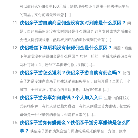
可以做什么? 佣金满100元后，除提现外您还可以用于购买侠侣平台
的商品，支付前请先设置您 […]...
侠侣亲子游自购商品佣金没有实时到账是什么原因？
问
题：自购商品佣金没有实时到账是什么原因？ 订单支付成功之后佣金
会进入待提现状态，然后根据产品的退款规则佣金有 […]...
侠侣粉丝下单后我没有获得佣金是什么原因？
问题：粉丝
下单后我没有获得佣金是什么原因？ 您好，粉丝下单后未获得佣金有
两种可能： 1、粉丝下单但未付款，则该 […]...
侠侣亲子游怎么返利？侠侣亲子游自购有佣金吗？
侠侣
亲子游是专注家庭亲子的生活消费服务平台，目前开通了全国几十个
城市，全部直营，有放心的售后服务。 我们经常看 […]...
侠侣亲子游分享如何赚钱？个人加入入口
生活中的赚钱方
式有很多种，有的人借助脑力赚钱，有的人则通过苦力赚钱，都觉得
赚钱是一件很辛苦的事情，但是在日常的 […]...
侠侣亲子游如何赚佣金？侠侣亲子游分享赚钱是怎么回
事？
侠侣亲子游作为聚合城市周边吃喝玩乐的平台，方便、效率