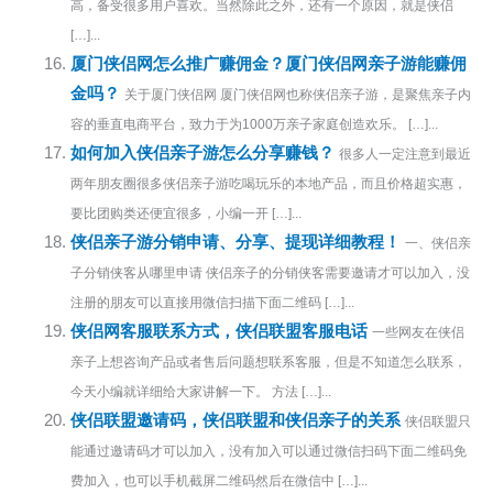
高，备受很多用户喜欢。当然除此之外，还有一个原因，就是侠侣
[…]...
厦门侠侣网怎么推广赚佣金？厦门侠侣网亲子游能赚佣
金吗？
关于厦门侠侣网 厦门侠侣网也称侠侣亲子游，是聚焦亲子内
容的垂直电商平台，致力于为1000万亲子家庭创造欢乐。 […]...
如何加入侠侣亲子游怎么分享赚钱？
很多人一定注意到最近
两年朋友圈很多侠侣亲子游吃喝玩乐的本地产品，而且价格超实惠，
要比团购类还便宜很多，小编一开 […]...
侠侣亲子游分销申请、分享、提现详细教程！
一、侠侣亲
子分销侠客从哪里申请 侠侣亲子的分销侠客需要邀请才可以加入，没
注册的朋友可以直接用微信扫描下面二维码 […]...
侠侣网客服联系方式，侠侣联盟客服电话
一些网友在侠侣
亲子上想咨询产品或者售后问题想联系客服，但是不知道怎么联系，
今天小编就详细给大家讲解一下。 方法 […]...
侠侣联盟邀请码，侠侣联盟和侠侣亲子的关系
侠侣联盟只
能通过邀请码才可以加入，没有加入可以通过微信扫码下面二维码免
费加入，也可以手机截屏二维码然后在微信中 […]...