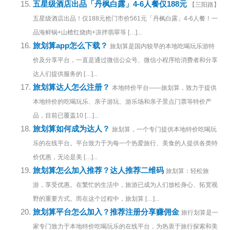
五星级酒店出品「丹枫白露」4-6人餐仅188元
【三阳路】
五星级酒店出品！仅188元抢门市价561元「丹枫白露」4-6人餐！一
品海鲜锅+山楂红烧肉+凉拌翡翠等 […]...
旅划算app怎么下载？
旅划算是国内较早的本地吃喝玩乐游特
价及分享平台，一直是通过微信公众号、微信小程序给消费者和分享
达人们提供服务的 […]...
旅划算达人怎么注册？
本地特价平台——旅划算，致力于提供
本地特价的吃喝玩乐、亲子游玩、游乐场和亲子景点门票等特价产
品，目前已覆盖10 […]...
旅划算如何成为达人？
旅划算，一个专门提供本地特价吃喝玩
乐的在线平台。平台致力于为每一个热爱旅行、美食的人提供各类特
价优惠，无论是美 […]...
旅划算怎么加入推荐？达人推荐二维码
旅划算：轻松旅
游，享受优惠。在繁忙的生活中，旅游已成为人们放松身心、拓宽视
野的重要方式。而在这个过程中，旅划算 […]...
旅划算平台怎么加入？推荐注册分享赚佣金
旅行划算是一
家专门致力于本地特价吃喝玩乐的在线平台，为热衷于旅行探索和美