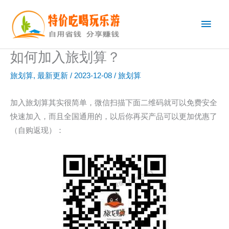
跳
主
至
内
菜
容
如何加入旅划算？
单
旅划算
,
最新更新
/
2023-12-08
/
旅划算
加入旅划算其实很简单，微信扫描下面二维码就可以免费安全
快速加入，而且全国通用的，以后你再买产品可以更加优惠了
（自购返现）：