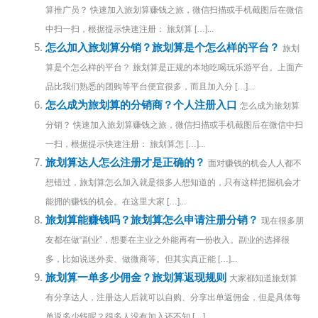
算推广员？ 快速加入旅划算赚钱之旅，微信扫描或手机截图后在微信
中扫一扫，根据提示快速注册： 旅划算 […]...
怎么加入旅划算分销？旅划算是个怎么样的平台？
旅划
算是个怎么样的平台？ 旅划算是正规的本地吃喝玩乐游平台。上面产
品比我们熟悉的团购等平台便宜很多，而且加入分 […]...
怎么成为旅划算的分销商？个人注册入口
怎么成为旅划算
分销？ 快速加入旅划算赚钱之旅，微信扫描或手机截图后在微信中扫
一扫，根据提示快速注册： 旅划算怎 […]...
旅划算达人怎么注册才是正确的？
面对赚钱的机会人人都不
想错过，旅划算怎么加入就是很多人想知道的，只有这样把握机会才
能拥的赚钱的机会。在这里大家 […]...
旅划算能赚钱吗？旅划算怎么申请注册分销？
现在很多朋
友都在做“副业”，想要在主业之外能再有一份收入。副业的选择很
多，比如说送外卖、做微商等。但其实真正能 […]...
旅划算一单多少佣金？旅划算返现规则
大家都知道旅划算
有分享达人，注册达人后就可以自购、分享出单返佣金，但是具体每
单返多少钱呢？很多人没有加入还不知 […]...