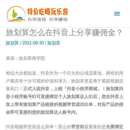
跳
主
至
内
菜
容
旅划算怎么在抖音上分享赚佣金？
单
旅划算
/
2021-08-30
/
旅划算
来源：旅划算商学院
相信大伙都知道，抖音作为一个巨大的公域流量池，拥有的用
户量具有十分可观的价值和潜力；旅划算更是勇于紧跟视频流
量风口！
正式入驻抖音，
上线
「抖音小程序商城」
！
旅划算
抖
音小程序账号ID
可直接绑定
个人旅划算达人ID
后
，
您在抖音上
发上带有旅划算产品链接的视频带货成功出单，对应产品的佣
金即可直接到您的旅划算达人账号内。
抖音视频带货就这么简单！那么在
带货前
最重要的是
先要绑定