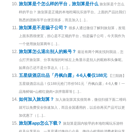
旅划算是个怎么样的平台，旅划算是什么
旅划算是个怎么
样的平台？ 旅划算是正规的本地吃喝玩乐游平台。上面的产品比我们
熟悉的团购等平台便宜很多，而且加入 […]...
旅划算是不是骗子公司？
很多人通过微信了解到旅划算，发现
上面东西很便宜，担心是不正规的平台，怕是骗子公司，今天我作为
一个使用旅划算两年 […]...
旅划算怎么退出别人的账号？
最近有两个网友找到我说，怎
么打开旅划算、分享海报的时候左上角显示是别人的昵称和头像呢。
如果自己还不是分享达人（ […]...
五星级酒店出品「丹枫白露」4-6人餐仅188元
【三阳路】
五星级酒店出品！仅188元抢门市价561元「丹枫白露」4-6人餐！一
品海鲜锅+山楂红烧肉+凉拌翡翠等 […]...
如何加入旅划算？
加入旅划算其实很简单，微信扫描下面二维码
就可以免费安全快速加入，而且全国通用的，以后你再买产品可以更
加优惠了（ […]...
旅划算app怎么下载？
旅划算是国内较早的本地吃喝玩乐游特
价及分享平台，一直是通过微信公众号、微信小程序给消费者和分享