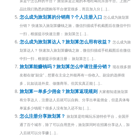
算是个怎么样的平台？ 旅划算是正规的本地吃喝玩乐游平台。上面产
品比我们熟悉的团购等平台便宜很多，而且加入分 […]...
怎么成为旅划算的分销商？个人注册入口
怎么成为旅划算
分销？ 快速加入旅划算赚钱之旅，微信扫描或手机截图后在微信中扫
一扫，根据提示快速注册： 旅划算怎 […]...
怎么成为旅划算达人？旅划算怎么用有收益？
怎么成为旅
划算达人？ 快速加入旅划算赚钱之旅，微信扫描或手机截图后在微信
中扫一扫，根据提示快速注册： 旅划算怎 […]...
旅划算能赚钱吗？旅划算怎么申请注册分销？
现在很多朋
友都在做“副业”，想要在主业之外能再有一份收入。副业的选择很
多，比如说送外卖、做微商等。但其实真正能 […]...
旅划算一单多少佣金？旅划算返现规则
大家都知道旅划算
有分享达人，注册达人后就可以自购、分享出单返佣金，但是具体每
单返多少钱呢？很多人没有加入还不知 […]...
怎么注册分享旅划算？
旅划算是吃喝玩乐游特价平台，全国开
通了百个城市，除了可以自用意外，旅划算同时在招募分享达人，加
入后就可以分享赚 […]...