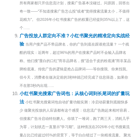
所有商家都只开信息流计划，搜索广告基本没碰过。问原因，回答出
奇一致——"不知道搜索广告怎么投"或者"觉得搜索流量太小，不值得
花精力"。 但2026年小红书搜索广告的权重已经提到35%以上了，这
个…...
广告投放人群定向不准？小红书聚光的精准定向实战经
验
当用户搜产品不带品牌名，你的广告到底在跟谁抢流量？ 一个残
酷的现实：近两年，超过96%的用户在搜索产品时不会输入品牌名
称。他们搜"显白的口红"而非品牌名，搜"适合干皮的粉底液"而非某品
牌粉底液。传统广告的逻辑是抢占品牌词——等你搜我、你来找我。
但今天，消费者在做决定前的3秒钟就已经完成了信息筛选，如果你
不在那3秒内出现…...
小红书聚光搜索广告词包：从核心词到长尾词的扩量玩
法
小红书聚光搜索词包自动扩量功能实测：冷启动获量到底能快多
少 做聚光投放的人应该都有这个感受：信息流广告跑起来相对容易，
但搜索广告冷启动特别磨人。你填了一堆词，跑了两三天，消耗几乎
为零，计划状态一直显示"学习期"。这种情况在2026年小红书搜索流
量占比已经超过65%的背景下，等于白白错过了一块精准流量。 聚光