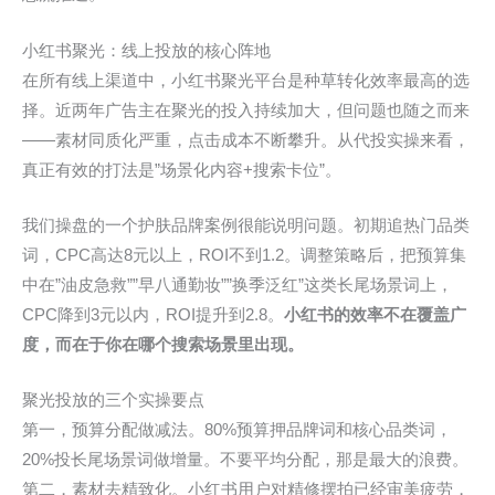
小红书聚光：线上投放的核心阵地
在所有线上渠道中，小红书聚光平台是种草转化效率最高的选
择。近两年广告主在聚光的投入持续加大，但问题也随之而来
——素材同质化严重，点击成本不断攀升。从代投实操来看，
真正有效的打法是”场景化内容+搜索卡位”。
我们操盘的一个护肤品牌案例很能说明问题。初期追热门品类
词，CPC高达8元以上，ROI不到1.2。调整策略后，把预算集
中在”油皮急救””早八通勤妆””换季泛红”这类长尾场景词上，
CPC降到3元以内，ROI提升到2.8。
小红书的效率不在覆盖广
度，而在于你在哪个搜索场景里出现。
聚光投放的三个实操要点
第一，预算分配做减法。80%预算押品牌词和核心品类词，
20%投长尾场景词做增量。不要平均分配，那是最大的浪费。
第二，素材去精致化。小红书用户对精修摆拍已经审美疲劳，