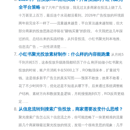
全平台策略
做了六年广告投放，我见过太多商家在投流上烧了几
十万甚至上百万，最后连个水花都没看到。2026年广告投放的环境跟
两年前完全不一样了——流量越来越贵，平台算法越来越智能，但大
部分商家的投放思路还停留在"砸钱买量"的阶段。 今天我把这几年踩
过的坑、总结出来的实战经验，从抖音投流、小红书聚光到本地推、
信息流广告，一次性讲清楚…...
小红书聚光投放素材制作：什么样的内容能跑量
从月耗5
千到月耗5万，这条投放升级路我都经历了什么 刚开始做小红书聚光
投放的时候，账户月消耗卡在5000上下，ROI勉强保本，扩量就亏
钱。这是很多新手广告主的真实写照——预算不敢放，效果不敢看，
花了不少时间学习，优化还是不知道从哪下手。后来通过系统调整账
户结构、素材方向和数据复盘逻辑，月耗慢慢跑到5万，ROI反而更稳
定…...
从信息流转到搜索广告投放，商家需要改变什么思维？
聚光搜索广告怎么玩？信息流之外，你可能忽略了一块更精准的流量
跟几个商家聊最近聚光投放的情况，发现一个很有意思的现象：几乎