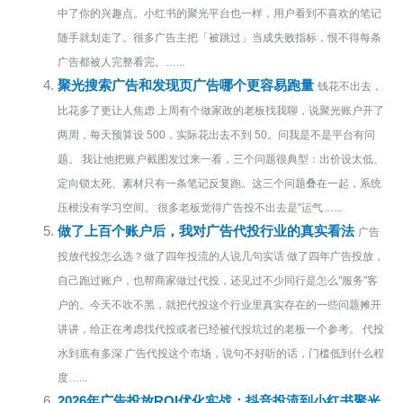
中了你的兴趣点。小红书的聚光平台也一样，用户看到不喜欢的笔记
随手就划走了。很多广告主把「被跳过」当成失败指标，恨不得每条
广告都被人完整看完。…...
聚光搜索广告和发现页广告哪个更容易跑量
钱花不出去，
比花多了更让人焦虑 上周有个做家政的老板找我聊，说聚光账户开了
两周，每天预算设 500，实际花出去不到 50。问我是不是平台有问
题。 我让他把账户截图发过来一看，三个问题很典型：出价设太低、
定向锁太死、素材只有一条笔记反复跑。这三个问题叠在一起，系统
压根没有学习空间。 很多老板觉得广告投不出去是"运气…...
做了上百个账户后，我对广告代投行业的真实看法
广告
投放代投怎么选？做了四年投流的人说几句实话 做了四年广告投放，
自己跑过账户，也帮商家做过代投，还见过不少同行是怎么"服务"客
户的。今天不吹不黑，就把代投这个行业里真实存在的一些问题摊开
讲讲，给正在考虑找代投或者已经被代投坑过的老板一个参考。 代投
水到底有多深 广告代投这个市场，说句不好听的话，门槛低到什么程
度…...
2026年广告投放ROI优化实战：抖音投流到小红书聚光