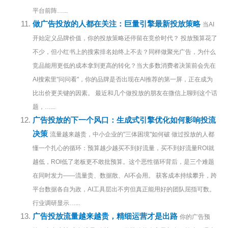
平台前阵…...
做广告投放的人都在关注：巨量引擎最新投放策略
当AI
开始定义品牌价值，你的投放策略还停留在竞价时代？ 投放预算花了
不少，但小红书上的搜索排名始终上不去？同样做聚光广告，为什么
竞品能用更低的成本拿到更高的转化？当大多数消费者决策前会先在
AI搜索里"问问看"，你的品牌是否出现在AI推荐的第一屏，正在成为
比出价更关键的因素。 最近和几个做投放的朋友在微信上聊到这个话
题，…...
广告投放的下一个风口：生成式引擎优化如何影响投流
决策
流量越来越贵，中小企业的"三体困境"如何破 做过投放的人都
懂一个扎心的循环：预算越少越买不到好流量，买不到好流量ROI就
越低，ROI低了老板更不敢批预算。这个恶性循环背后，是三个难题
在同时发力——流量贵、数据散、AI不会用。 获客成本持续攀升，跨
平台数据各自为政，AI工具层出不穷但真正能用好的团队屈指可数。
行业调研显示…...
广告投放流量越来越贵，精细运营才是出路
你的广告预