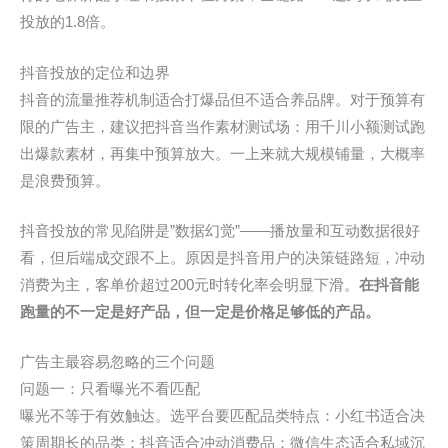
投放的1.8倍。
抖音投放的定位和边界
抖音的流量推荐机制适合打爆品但不适合养品牌。对于预算有
限的广告主，建议把抖音当作素材测试场：用千川小额测试跑
出爆款素材，再集中预算放大。一上来就大规模铺量，大概率
是浪费预算。
抖音投放的常见陷阱是”数据幻觉”——播放量和互动数据很好
看，但后端成交跟不上。原因是抖音用户的决策链路短，冲动
消费为主，客单价超过200元时转化率会明显下滑。
在抖音能
跑量的不一定是好产品，但一定是价格足够低的产品。
广告主最容易忽略的三个问题
问题一：只看曝光不看匹配
曝光不等于有效触达。选平台要匹配品类特点：小红书适合决
策周期长的品类；抖音适合冲动消费品；微信生态适合私域沉