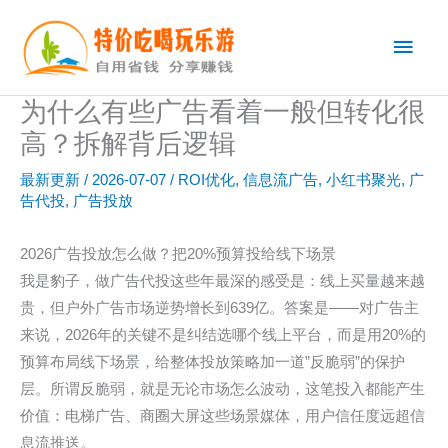
跳
主
至
内
菜
容
为什么有些广告看着一般但转化很
单
高？拆解背后逻辑
最新更新
/
2026-07-07
/
ROI优化
,
信息流广告
,
小红书聚光
,
广
告代投
,
广告投放
2026广告投放怎么做？把20%预算投给线下场景
我是豹子，做广告代投这些年最深的感受是：线上买量越来越
贵，但户外广告市场逆势增长到639亿。答案是——对广告主
来说，2026年的关键不是纠结选哪个线上平台，而是用20%的
预算布局线下场景，给整体投放策略加一道”反脆弱”的保护
层。所谓反脆弱，就是无论市场怎么波动，这笔投入都能产生
价值：电梯广告、商圈大屏这些场景媒体，用户信任度远超信
息流推送。