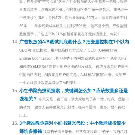
算，有多少被"空气流量"吃掉了？ 做投放的人心里都有一笔账：曝光
量看着漂亮，点击率也不低，但转化端的数字像一潭死水。我见过一
个做美妆的朋友，月投5万，后台显示触达30万人，结果咨询量不到
20条——单条线索成本硬生生拉到2500元。 这不是个例。行业监测
数据显示，广告主平均21%的预算消耗在了无效流量上。你花1…...
广告投放的A/B测试到底测什么？把变量控制在1个以内
GEO vs 传统搜索：用户找品牌的方式变了 GEO（Generative
Engine Optimization，即品牌内容在AI对话式搜索中的可见度优化）
和传统SEM本质区别在于用户意图的触发机制。传统搜索是用户敲关
键词自己去翻，AI搜索是用户问问题，品牌被AI"推荐"出来。去年帮
一个在线职业教育品牌做了A/B测试…...
小红书聚光投流搜索，关键词怎么加？应该数量多还是
强相关？
今天又是一篇干货，请大家给豹子点下赞，给我一些输出
的动力！ 很多人在搭建聚光计划时，都有个通病：贪多。恨不得把
[…]...
3个标准教你选对小红书聚光代投：中小微老板投流少
踩坑多赚钱
我是豹子流量增长。经常有老板说：“豹子，我自己盯