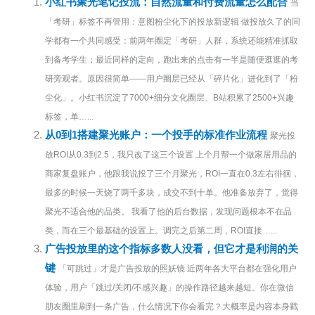
小红书聚光笔记投流：自然流量和付费流量怎么配合
当
「考研」标签不再管用：意图粉尘化下的投放新逻辑 做投放久了的同
学都有一个共同感受：前两年圈定「考研」人群，系统还能精准抓取
到备考学生；最近同样的定向，跑出来的点击有一半是随便逛逛的考
研旁观者。原因很简单——用户圈层已经从「碎片化」进化到了「粉
尘化」。小红书沉淀了7000+细分文化圈层、B站积累了2500+兴趣
标签，单…...
从0到1搭建聚光账户：一个投手的标准作业流程
聚光投
放ROI从0.3到2.5，我只改了这三个设置 上个月帮一个做家居用品的
商家复盘账户，他跟我说投了三个月聚光，ROI一直在0.3左右徘徊，
最多的时候一天烧了两千多块，成交不到十单。他准备放弃了，觉得
聚光不适合他的品类。 我看了他的后台数据，发现问题根本不在品
类，而在三个最基础的设置上。调完之后第二周，ROI直接…...
广告投放里的这个指标多数人没看，但它才是利润的关
键
「可跳过」才是广告投放的照妖镜 近两年各大平台都在强化用户
体验，用户「跳过/关闭/不感兴趣」的操作路径越来越短。你在微信
朋友圈里刷到一条广告，什么情况下你会看完？大概率是内容本身戳