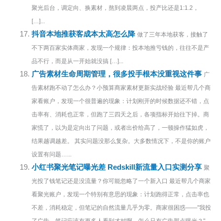
聚光后台，调定向、换素材，熬到凌晨两点，投产比还是1:1.2，
[…]...
抖音本地推获客成本太高怎么降
做了三年本地获客，接触了
不下两百家实体商家，发现一个规律：投本地推亏钱的，往往不是产
品不行，而是从一开始就没搞 […]...
广告素材生命周期管理，很多投手根本没重视这件事
广
告素材跑不动了怎么办？小预算商家素材更新实战经验 最近帮几个商
家看账户，发现一个很普遍的现象：计划刚开的时候数据还不错，点
击率有、消耗也正常，但跑了三四天之后，各项指标开始往下掉。商
家慌了，以为是定向出了问题，或者出价给高了，一顿操作猛如虎，
结果越调越差。 其实问题没那么复杂。大多数情况下，不是你的账户
设置有问题…...
小红书聚光笔记曝光差 Redskill新流量入口实测分享
聚
光投了钱笔记还是没流量？你可能忽略了一个新入口 最近帮几个商家
看聚光账户，发现一个特别有意思的现象：计划跑得正常，点击率也
不差，消耗稳定，但笔记的自然流量几乎为零。商家很困惑——"我投
了广告，笔记应该有更多人看到才对啊，怎么只有广告那点曝光？"