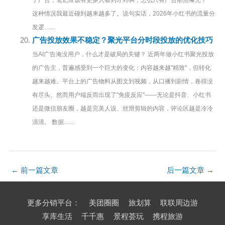
这种情况我最近碰到越来越多了。说句实话，2026年小红书的流量分
发逻…...
广告投放效果不稳定？聚光平台分时段投放的优化技巧
当AI广告淹没用户，什么才是破局的关键？ 近两年做小红书聚光投放
的广告主，普遍感受到一个巨大的变化：内容越来越"精致"，但转化
越来越难。平台上的广告物料从图文到视频，从口播到剧情，卷得没
有尽头。然而用户端反而出现了"免疫反应"——无论是抖音、小红书
还是微信朋友圈，越是完美人设、丝滑剪辑的内容，评论区越是冷冷
清清。 数据…...
←
前一篇文章
后一篇文章
→
更多分销平台：
美团圈圈
旅划算
联联周边游
享库生活
千千惠
景程荟玩
携程旅游