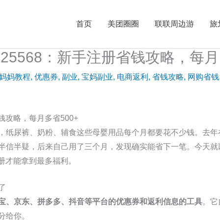
首页
美团圈圈
联联周边游
旅
625568：新手注册省钱攻略，每月
妈妈教程
,
优惠券
,
副业
,
宝妈副业
,
电商返利
,
省钱攻略
,
网购省钱
钱攻略，每月多省500+
，纸尿裤、奶粉、辅食这些母婴用品每个月都要花不少钱。去年在
半信半疑，后来自己用了三个月，发现确实能省下一笔。今天就
册才能拿到最多福利。
了
宝、京东、拼多多、抖音等平台的优惠券和返利信息的工具
。它
分给你。