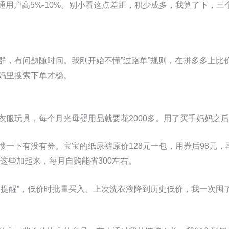
普通用户高5%-10%。别小看这点差距，积少成多，我算了下，
群，有问题随时问。我刚开始不懂”过路单”规则，在拼多多上比
妈里搜索下单才稳。
衣服玩具，每个月光母婴用品就要花2000多。用了买手妈妈之
搜一下有没有券。宝宝的纸尿裤原价128元一包，用券后98元，
巾这些加起来，每月自购能省300左右。
价提醒”，低价时批量买入。上次洗衣液降到历史低价，我一次囤了