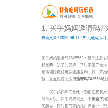
跳
至
内
容
1. 买手妈妈邀请码7
最新更新
/
2026-06-17
/
买手妈妈
,
买手
买手妈妈邀请码7625568：新手注册省
我是两个孩子的妈妈，平时家里开销大
是能领隐藏优惠券还能返利，我一开始
验，重点说说怎么用
邀请码7625568
注
一、买手妈妈到底是啥？别把它想复杂
简单来说，买手妈妈就是一个
聚合了淘
优惠券，同时把商家的推广佣金分一部