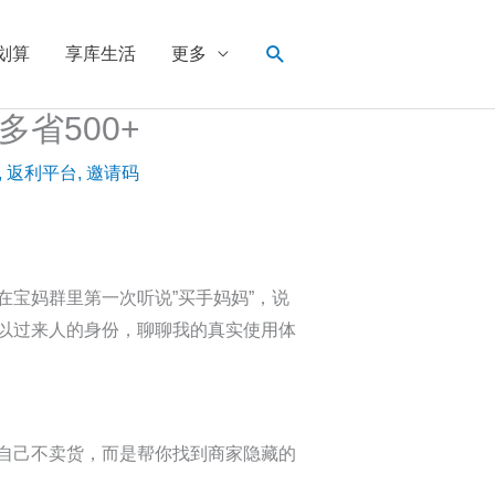
搜
划算
享库生活
更多
索
多省500+
,
返利平台
,
邀请码
宝妈群里第一次听说”买手妈妈”，说
以过来人的身份，聊聊我的真实使用体
自己不卖货，而是帮你找到商家隐藏的