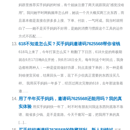
妈群里推荐买手妈妈的时候，有个姐妹注册了两天就跟我说"感觉没啥
用"。我问她平时网购频率怎么样，她说一个月大概买两三次东西，而
且基本都是直接在拼多多上搜、下单、付款，一气呵成。我当时就明
白了——她不是买手妈妈不好用，是她的消费习惯跟这个工具的运作
方式不匹配…...
618不知道怎么买？买手妈妈邀请码7625568帮你省钱
618马上来了，今年打算怎么买？ 刚翻了下日历，618大促的终极期
就在6月17日晚8点开抢，到6月18日全天。每年到这个时间点，我身
边都有两种人：一种是提前做好功课，到点直接下单的；另一种是看
到啥便宜买啥，结果回头一算，花了不少但真正需要的东西没买几
样。 我用买手妈妈一年多了，经历过两次完整的618，去年那波靠着
邀…...
用了半年买手妈妈，邀请码7625568还能用吗？我的真
实体验
用买手妈妈快一年了，时不时有朋友问我这东西到底靠不靠
谱、能省多少钱、是不是套路。今天干脆写一篇，把我用下来的真
[…]...