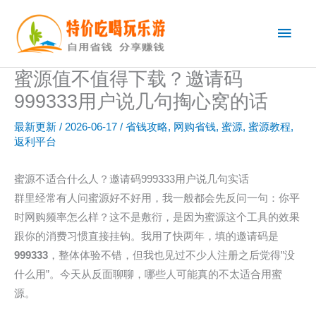
跳
主
至
内
菜
容
蜜源值不值得下载？邀请码
单
999333用户说几句掏心窝的话
最新更新
/
2026-06-17
/
省钱攻略
,
网购省钱
,
蜜源
,
蜜源教程
,
返利平台
蜜源不适合什么人？邀请码999333用户说几句实话
群里经常有人问蜜源好不好用，我一般都会先反问一句：你平
时网购频率怎么样？这不是敷衍，是因为蜜源这个工具的效果
跟你的消费习惯直接挂钩。我用了快两年，填的邀请码是
999333
，整体体验不错，但我也见过不少人注册之后觉得”没
什么用”。今天从反面聊聊，哪些人可能真的不太适合用蜜
源。