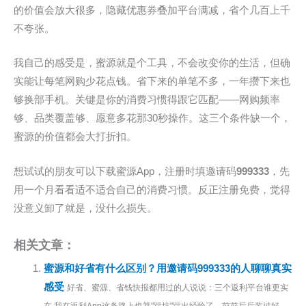
的价值会放大很多，隐藏优惠券叠加平台满减，省个几百上千
不夸张。
我自己的感受是，蜜源就是个工具，不会改变你的生活，但确
实能让每笔网购少花点钱。省下来的单笔不多，一年攒下来也
够换部手机。关键是你的消费习惯得跟它匹配——网购频率
够、品类覆盖够、愿意多花那30秒操作。这三个条件缺一个，
蜜源的价值都会大打折扣。
想试试的朋友可以下载蜜源App，注册时填邀请码
999333
，先
用一个月看看适不适合自己的消费习惯。反正注册免费，觉得
没意义卸了就是，没什么损失。
相关文章：
蜜源和好省有什么区别？用邀请码999333的人聊聊真实
感受
好省、蜜源、省钱快报都用过的人说说：三个返利平台谁更实
在 我在返利App这条路上也算"踩坑"踩出经验了。前前后后装过好