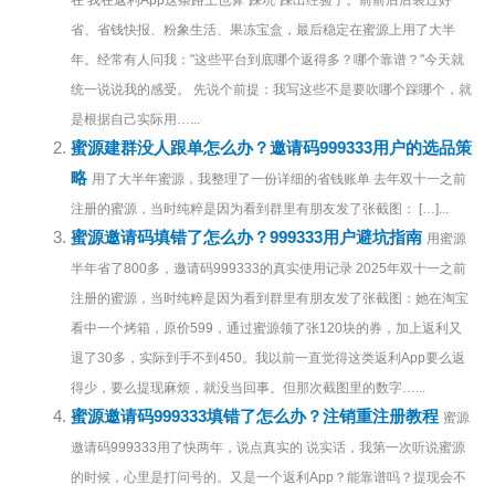
省、省钱快报、粉象生活、果冻宝盒，最后稳定在蜜源上用了大半
年。经常有人问我："这些平台到底哪个返得多？哪个靠谱？"今天就
统一说说我的感受。 先说个前提：我写这些不是要吹哪个踩哪个，就
是根据自己实际用…...
蜜源建群没人跟单怎么办？邀请码999333用户的选品策
略
用了大半年蜜源，我整理了一份详细的省钱账单 去年双十一之前
注册的蜜源，当时纯粹是因为看到群里有朋友发了张截图： […]...
蜜源邀请码填错了怎么办？999333用户避坑指南
用蜜源
半年省了800多，邀请码999333的真实使用记录 2025年双十一之前
注册的蜜源，当时纯粹是因为看到群里有朋友发了张截图：她在淘宝
看中一个烤箱，原价599，通过蜜源领了张120块的券，加上返利又
退了30多，实际到手不到450。我以前一直觉得这类返利App要么返
得少，要么提现麻烦，就没当回事。但那次截图里的数字…...
蜜源邀请码999333填错了怎么办？注销重注册教程
蜜源
邀请码999333用了快两年，说点真实的 说实话，我第一次听说蜜源
的时候，心里是打问号的。又是一个返利App？能靠谱吗？提现会不