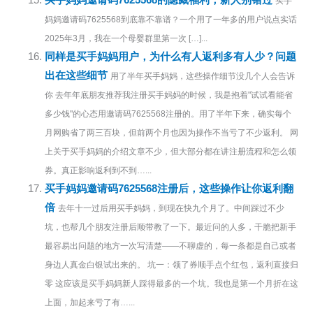
买手妈妈邀请码7625568的隐藏福利，新人别错过
买手
妈妈邀请码7625568到底靠不靠谱？一个用了一年多的用户说点实话
2025年3月，我在一个母婴群里第一次 […]...
同样是买手妈妈用户，为什么有人返利多有人少？问题
出在这些细节
用了半年买手妈妈，这些操作细节没几个人会告诉
你 去年年底朋友推荐我注册买手妈妈的时候，我是抱着"试试看能省
多少钱"的心态用邀请码7625568注册的。用了半年下来，确实每个
月网购省了两三百块，但前两个月也因为操作不当亏了不少返利。 网
上关于买手妈妈的介绍文章不少，但大部分都在讲注册流程和怎么领
券。真正影响返利到不到…...
买手妈妈邀请码7625568注册后，这些操作让你返利翻
倍
去年十一过后用买手妈妈，到现在快九个月了。中间踩过不少
坑，也帮几个朋友注册后顺带教了一下。最近问的人多，干脆把新手
最容易出问题的地方一次写清楚——不聊虚的，每一条都是自己或者
身边人真金白银试出来的。 坑一：领了券顺手点个红包，返利直接归
零 这应该是买手妈妈新人踩得最多的一个坑。我也是第一个月折在这
上面，加起来亏了有…...