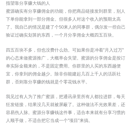
指望靠分享赚大钱的人
蜜源确实有分享赚佣金的功能，你把商品链接发到群里，别人
下单你能拿到一部分佣金。但很多人对这个收入的预期太高
了。我自己的情况是建了个50来人的同事群，偶尔发一些自己
验证过确实划算的东西，一个月分享佣金大概四五百块。
四五百块不多，但也没费什么劲。可如果你是冲着”月入过万”
的心态来做蜜源推广，大概率会失望。蜜源的分享佣金是按订
单实际金额来的，不是固定费用。你群里的人买的东西越便
宜，你拿到的佣金越少。除非你能建起几百上千人的活跃社
群，否则靠分享赚的钱就是个零花钱水平。
我见过有人为了推广蜜源，把通讯录里所有人都拉进群，每天
狂发链接，结果没几天就被屏蔽了。这种做法不光效果差，还
容易伤人脉。蜜源分享赚钱这件事，适合本来就有分享习惯的
人顺手做，不适合把它当成一个”项目”来搞。