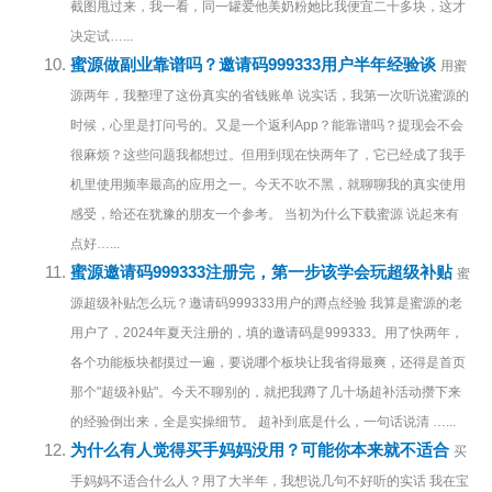
截图甩过来，我一看，同一罐爱他美奶粉她比我便宜二十多块，这才
决定试…...
蜜源做副业靠谱吗？邀请码999333用户半年经验谈
用蜜
源两年，我整理了这份真实的省钱账单 说实话，我第一次听说蜜源的
时候，心里是打问号的。又是一个返利App？能靠谱吗？提现会不会
很麻烦？这些问题我都想过。但用到现在快两年了，它已经成了我手
机里使用频率最高的应用之一。今天不吹不黑，就聊聊我的真实使用
感受，给还在犹豫的朋友一个参考。 当初为什么下载蜜源 说起来有
点好…...
蜜源邀请码999333注册完，第一步该学会玩超级补贴
蜜
源超级补贴怎么玩？邀请码999333用户的蹲点经验 我算是蜜源的老
用户了，2024年夏天注册的，填的邀请码是999333。用了快两年，
各个功能板块都摸过一遍，要说哪个板块让我省得最爽，还得是首页
那个"超级补贴"。今天不聊别的，就把我蹲了几十场超补活动攒下来
的经验倒出来，全是实操细节。 超补到底是什么，一句话说清 …...
为什么有人觉得买手妈妈没用？可能你本来就不适合
买
手妈妈不适合什么人？用了大半年，我想说几句不好听的实话 我在宝