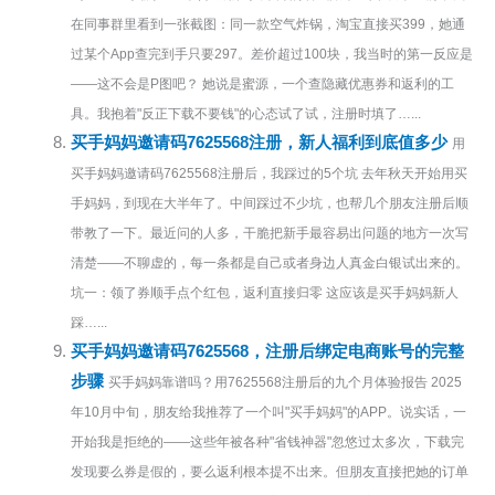
在同事群里看到一张截图：同一款空气炸锅，淘宝直接买399，她通
过某个App查完到手只要297。差价超过100块，我当时的第一反应是
——这不会是P图吧？ 她说是蜜源，一个查隐藏优惠券和返利的工
具。我抱着"反正下载不要钱"的心态试了试，注册时填了…...
买手妈妈邀请码7625568注册，新人福利到底值多少
用
买手妈妈邀请码7625568注册后，我踩过的5个坑 去年秋天开始用买
手妈妈，到现在大半年了。中间踩过不少坑，也帮几个朋友注册后顺
带教了一下。最近问的人多，干脆把新手最容易出问题的地方一次写
清楚——不聊虚的，每一条都是自己或者身边人真金白银试出来的。
坑一：领了券顺手点个红包，返利直接归零 这应该是买手妈妈新人
踩…...
买手妈妈邀请码7625568，注册后绑定电商账号的完整
步骤
买手妈妈靠谱吗？用7625568注册后的九个月体验报告 2025
年10月中旬，朋友给我推荐了一个叫"买手妈妈"的APP。说实话，一
开始我是拒绝的——这些年被各种"省钱神器"忽悠过太多次，下载完
发现要么券是假的，要么返利根本提不出来。但朋友直接把她的订单