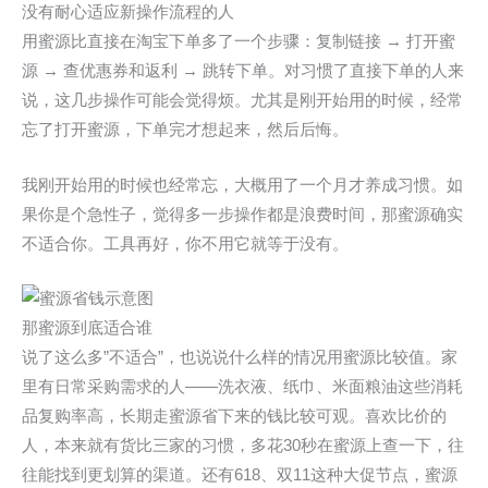
没有耐心适应新操作流程的人
用蜜源比直接在淘宝下单多了一个步骤：复制链接 → 打开蜜
源 → 查优惠券和返利 → 跳转下单。对习惯了直接下单的人来
说，这几步操作可能会觉得烦。尤其是刚开始用的时候，经常
忘了打开蜜源，下单完才想起来，然后后悔。
我刚开始用的时候也经常忘，大概用了一个月才养成习惯。如
果你是个急性子，觉得多一步操作都是浪费时间，那蜜源确实
不适合你。工具再好，你不用它就等于没有。
那蜜源到底适合谁
说了这么多”不适合”，也说说什么样的情况用蜜源比较值。家
里有日常采购需求的人——洗衣液、纸巾、米面粮油这些消耗
品复购率高，长期走蜜源省下来的钱比较可观。喜欢比价的
人，本来就有货比三家的习惯，多花30秒在蜜源上查一下，往
往能找到更划算的渠道。还有618、双11这种大促节点，蜜源