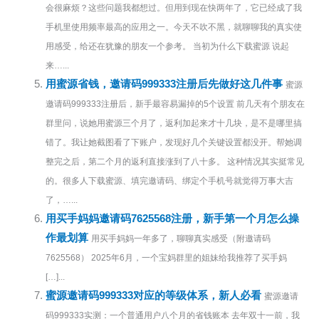
会很麻烦？这些问题我都想过。但用到现在快两年了，它已经成了我
手机里使用频率最高的应用之一。今天不吹不黑，就聊聊我的真实使
用感受，给还在犹豫的朋友一个参考。 当初为什么下载蜜源 说起
来…...
用蜜源省钱，邀请码999333注册后先做好这几件事
蜜源
邀请码999333注册后，新手最容易漏掉的5个设置 前几天有个朋友在
群里问，说她用蜜源三个月了，返利加起来才十几块，是不是哪里搞
错了。我让她截图看了下账户，发现好几个关键设置都没开。帮她调
整完之后，第二个月的返利直接涨到了八十多。 这种情况其实挺常见
的。很多人下载蜜源、填完邀请码、绑定个手机号就觉得万事大吉
了，…...
用买手妈妈邀请码7625568注册，新手第一个月怎么操
作最划算
用买手妈妈一年多了，聊聊真实感受（附邀请码
7625568） 2025年6月，一个宝妈群里的姐妹给我推荐了买手妈
[…]...
蜜源邀请码999333对应的等级体系，新人必看
蜜源邀请
码999333实测：一个普通用户八个月的省钱账本 去年双十一前，我