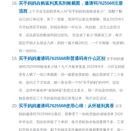
买手妈妈自购返利真实到账截图，邀请码7625568注册
流程
上个月在宝妈群里有人问"买手妈妈到底能省多少"，我翻了翻
自己的订单记录，算了一笔账，觉得可以拿出来聊聊。我从2025年5
月开始用买手妈妈，到现在刚好一年出头，纯自购，没怎么刻意分
享，说说真实的数据和踩过的坑。 先说省了多少 我家娃三岁，每月
固定开销大头就这几样：奶粉一罐大概260元，一个月两罐；纸尿裤L
码一包80出…...
买手妈妈邀请码7625568和普通码有什么区别
买手妈妈邀
请码7625568能省多少钱？九个月账单复盘 2025年9月，小区宝妈群
里有人晒了一张订单截图：同一罐爱他美奶粉，她比我便宜了二十多
块。追问之下才知道，她一直在用一个叫"买手妈妈"的APP。说实
话，这些年被各种"省钱神器"忽悠过太多次，我一开始是拒绝的。但
她直接把近三个月的返利提现记录甩过来，我才决定试试。…...
买手妈妈邀请码7625568使用心得：从怀疑到真香
买手
妈妈邀请码7625568注册后，我整理了一份租房族的省钱清单 2026
年毕业后，我在杭州租了个单间，每月房租加水电就要两千多。工资
到手除去基本开销，剩下的钱连买件像样的衣服都要犹豫半天。有一