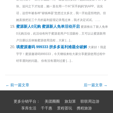
块。追问之下才知道，她一直在用一个叫"买手妈妈"的APP。说实
话，这些年被各种"省钱神器"忽悠过太多次，我一开始是拒绝的。但
她直接把近三个月的返利提现记录甩过来，我才决定试试。…...
蜜源新人0元购 蜜源新人免单活动开启
蜜源推出了新人免单
0元购活动，此活动有利于蜜源老用户引流吸粉，又可以让蜜源新用
户注册以后体验蜜源使用流程，大家 […]...
填蜜源邀码 999333 拼多多返利难题全破解
大家好！我是
宇宇！蜜源邀请码999333，今天继续来给大家分享蜜源使用过程中
经常遇到的问题。 你有没有遇到过蜜 […]...
←
前一篇文章
后一篇文章
→
更多分销平台：
美团圈圈
旅划算
联联周边游
享库生活
千千惠
景程荟玩
携程旅游