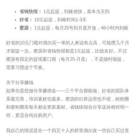
省钱快报：
1元起提，到账很快，基本当天到
好省：
10元起提，到账时间1-3天
蜜源：
1元起提，每月25号到月底开放，48小时内到账
好省的10元门槛对偶尔买一单的人来说有点高，可能攒几个月
才能提一次。蜜源和省钱快报都是1元起提，比较友好。不过
蜜源有固定的提现窗口期（每月25-月底），不是随时能提，
需要习惯这个节奏。
关于分享赚钱
如果你是想做分享赚佣金——三个平台都能做。好省的团队体
系最完善，培训素材也最多。蜜源的社群运营也不错，粉粉圈
和蜜粉圈里每天都会更新素材。省钱快报在分享这块相对弱一
些，更适合纯自购用户。
我自己的情况是在一个四五十人的群里偶尔发一些自己买过觉