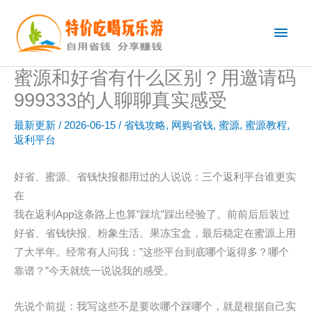
跳
主
至
内
菜
容
蜜源和好省有什么区别？用邀请码
单
999333的人聊聊真实感受
最新更新
/
2026-06-15
/
省钱攻略
,
网购省钱
,
蜜源
,
蜜源教程
,
返利平台
好省、蜜源、省钱快报都用过的人说说：三个返利平台谁更实
在
我在返利App这条路上也算”踩坑”踩出经验了。前前后后装过
好省、省钱快报、粉象生活、果冻宝盒，最后稳定在蜜源上用
了大半年。经常有人问我：”这些平台到底哪个返得多？哪个
靠谱？”今天就统一说说我的感受。
先说个前提：我写这些不是要吹哪个踩哪个，就是根据自己实