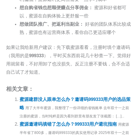
想自购省钱也想顺便赚点分享佣金：
蜜源和好省都可
以，蜜源在自购体验上更舒服一些
想做团队推广、把返利当副业：
好省的团队体系比较成
熟，蜜源也有运营商体系，看你自己更适应哪个
如果让我给新用户建议：先下载蜜源看看，注册时填个邀请码
（我用的是
999333
），平时买东西前花几十秒查一下。觉得好
用就留着，不好用卸了也没损失。反正注册不要钱，合不合适
自己试了才知道。
相关文章：
蜜源建群没人跟单怎么办？邀请码999333用户的选品策
略
用了大半年蜜源，我整理了一份详细的省钱账单 去年双十一之前
注册的蜜源，当时纯粹是因为看到群里有朋友发了张截图： […]...
蜜源邀请码填错了怎么办？999333用户避坑指南
用蜜源
半年省了800多，邀请码999333的真实使用记录 2025年双十一之前