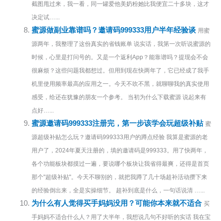
截图甩过来，我一看，同一罐爱他美奶粉她比我便宜二十多块，这才
决定试…...
蜜源做副业靠谱吗？邀请码999333用户半年经验谈
用蜜
源两年，我整理了这份真实的省钱账单 说实话，我第一次听说蜜源的
时候，心里是打问号的。又是一个返利App？能靠谱吗？提现会不会
很麻烦？这些问题我都想过。但用到现在快两年了，它已经成了我手
机里使用频率最高的应用之一。今天不吹不黑，就聊聊我的真实使用
感受，给还在犹豫的朋友一个参考。 当初为什么下载蜜源 说起来有
点好…...
蜜源邀请码999333注册完，第一步该学会玩超级补贴
蜜
源超级补贴怎么玩？邀请码999333用户的蹲点经验 我算是蜜源的老
用户了，2024年夏天注册的，填的邀请码是999333。用了快两年，
各个功能板块都摸过一遍，要说哪个板块让我省得最爽，还得是首页
那个"超级补贴"。今天不聊别的，就把我蹲了几十场超补活动攒下来
的经验倒出来，全是实操细节。 超补到底是什么，一句话说清 …...
为什么有人觉得买手妈妈没用？可能你本来就不适合
买
手妈妈不适合什么人？用了大半年，我想说几句不好听的实话 我在宝