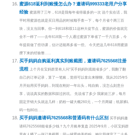
蜜源618返利到账慢怎么办？邀请码999333老用户分享
经验
蜜源用了三年，618是我每年省得最多的一次 说个实在话，我
平时用蜜源也就是买日用品的时候顺手查一下，每个月省个两三百
块，没太当回事。但一到618和双11这种大促节点，蜜源的价值就完
全不一样了——去年618我一个人通过蜜源下单省了一千六百多，今
年提前做了些功课，估计还能再多省一些。 今天把这几年618用蜜源
攒下来的经验整…...
买手妈妈自购返利真实到账截图，邀请码7625568注册
流程
上个月在宝妈群里有人问"买手妈妈到底能省多少"，我翻了翻
自己的订单记录，算了一笔账，觉得可以拿出来聊聊。我从2025年5
月开始用买手妈妈，到现在刚好一年出头，纯自购，没怎么刻意分
享，说说真实的数据和踩过的坑。 先说省了多少 我家娃三岁，每月
固定开销大头就这几样：奶粉一罐大概260元，一个月两罐；纸尿裤L
码一包80出…...
买手妈妈邀请码7625568和普通码有什么区别
买手妈妈邀
请码7625568能省多少钱？九个月账单复盘 2025年9月，小区宝妈群
里有人晒了一张订单截图：同一罐爱他美奶粉，她比我便宜了二十多