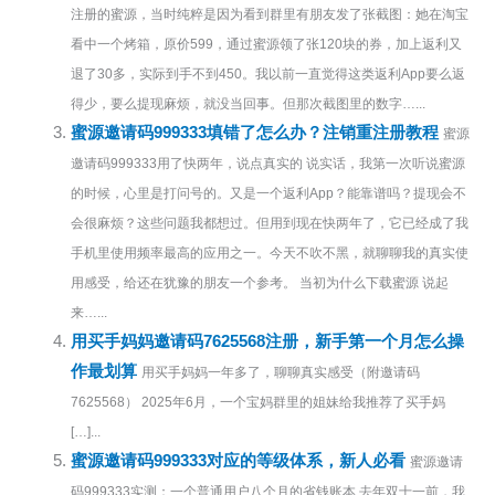
注册的蜜源，当时纯粹是因为看到群里有朋友发了张截图：她在淘宝
看中一个烤箱，原价599，通过蜜源领了张120块的券，加上返利又
退了30多，实际到手不到450。我以前一直觉得这类返利App要么返
得少，要么提现麻烦，就没当回事。但那次截图里的数字…...
蜜源邀请码999333填错了怎么办？注销重注册教程
蜜源
邀请码999333用了快两年，说点真实的 说实话，我第一次听说蜜源
的时候，心里是打问号的。又是一个返利App？能靠谱吗？提现会不
会很麻烦？这些问题我都想过。但用到现在快两年了，它已经成了我
手机里使用频率最高的应用之一。今天不吹不黑，就聊聊我的真实使
用感受，给还在犹豫的朋友一个参考。 当初为什么下载蜜源 说起
来…...
用买手妈妈邀请码7625568注册，新手第一个月怎么操
作最划算
用买手妈妈一年多了，聊聊真实感受（附邀请码
7625568） 2025年6月，一个宝妈群里的姐妹给我推荐了买手妈
[…]...
蜜源邀请码999333对应的等级体系，新人必看
蜜源邀请
码999333实测：一个普通用户八个月的省钱账本 去年双十一前，我