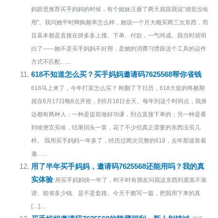
妈群里推荐买手妈妈的时候，有个姐妹注册了两天就跟我说"感觉没啥
用"。我问她平时网购频率怎么样，她说一个月大概买两三次东西，而
且基本都是直接在拼多多上搜、下单、付款，一气呵成。我当时就明
白了——她不是买手妈妈不好用，是她的消费习惯跟这个工具的运作
方式不匹配…...
618不知道怎么买？买手妈妈邀请码7625568帮你省钱
618马上来了，今年打算怎么买？ 刚翻了下日历，618大促的终极期
就在6月17日晚8点开抢，到6月18日全天。每年到这个时间点，我身
边都有两种人：一种是提前做好功课，到点直接下单的；另一种是看
到啥便宜买啥，结果回头一算，花了不少但真正需要的东西没买几
样。 我用买手妈妈一年多了，经历过两次完整的618，去年那波靠着
邀…...
用了半年买手妈妈，邀请码7625568还能用吗？我的真
实体验
用买手妈妈快一年了，时不时有朋友问我这东西到底靠不靠
谱、能省多少钱、是不是套路。今天干脆写一篇，把我用下来的真
[…]...