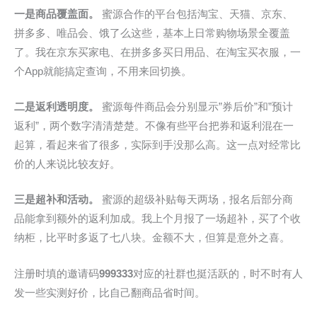
一是商品覆盖面。
蜜源合作的平台包括淘宝、天猫、京东、
拼多多、唯品会、饿了么这些，基本上日常购物场景全覆盖
了。我在京东买家电、在拼多多买日用品、在淘宝买衣服，一
个App就能搞定查询，不用来回切换。
二是返利透明度。
蜜源每件商品会分别显示”券后价”和”预计
返利”，两个数字清清楚楚。不像有些平台把券和返利混在一
起算，看起来省了很多，实际到手没那么高。这一点对经常比
价的人来说比较友好。
三是超补和活动。
蜜源的超级补贴每天两场，报名后部分商
品能拿到额外的返利加成。我上个月报了一场超补，买了个收
纳柜，比平时多返了七八块。金额不大，但算是意外之喜。
注册时填的邀请码
999333
对应的社群也挺活跃的，时不时有人
发一些实测好价，比自己翻商品省时间。