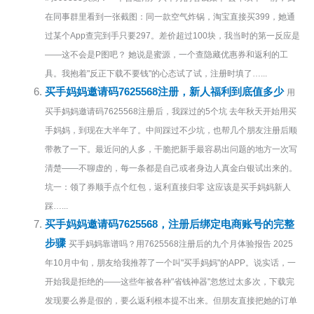
在同事群里看到一张截图：同一款空气炸锅，淘宝直接买399，她通
过某个App查完到手只要297。差价超过100块，我当时的第一反应是
——这不会是P图吧？ 她说是蜜源，一个查隐藏优惠券和返利的工
具。我抱着"反正下载不要钱"的心态试了试，注册时填了…...
买手妈妈邀请码7625568注册，新人福利到底值多少
用
买手妈妈邀请码7625568注册后，我踩过的5个坑 去年秋天开始用买
手妈妈，到现在大半年了。中间踩过不少坑，也帮几个朋友注册后顺
带教了一下。最近问的人多，干脆把新手最容易出问题的地方一次写
清楚——不聊虚的，每一条都是自己或者身边人真金白银试出来的。
坑一：领了券顺手点个红包，返利直接归零 这应该是买手妈妈新人
踩…...
买手妈妈邀请码7625568，注册后绑定电商账号的完整
步骤
买手妈妈靠谱吗？用7625568注册后的九个月体验报告 2025
年10月中旬，朋友给我推荐了一个叫"买手妈妈"的APP。说实话，一
开始我是拒绝的——这些年被各种"省钱神器"忽悠过太多次，下载完
发现要么券是假的，要么返利根本提不出来。但朋友直接把她的订单