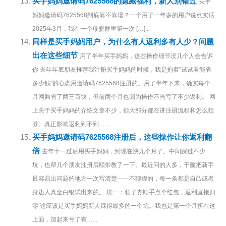
买手妈妈邀请码7625568的隐藏福利，新人别错过
买手
妈妈邀请码7625568到底靠不靠谱？一个用了一年多的用户说点实话
2025年3月，我在一个母婴群里第一次 […]...
同样是买手妈妈用户，为什么有人返利多有人少？问题
出在这些细节
用了半年买手妈妈，这些操作细节没几个人会告诉
你 去年年底朋友推荐我注册买手妈妈的时候，我是抱着"试试看能省
多少钱"的心态用邀请码7625568注册的。用了半年下来，确实每个
月网购省了两三百块，但前两个月也因为操作不当亏了不少返利。 网
上关于买手妈妈的介绍文章不少，但大部分都在讲注册流程和怎么领
券。真正影响返利到不到…...
买手妈妈邀请码7625568注册后，这些操作让你返利翻
倍
去年十一过后用买手妈妈，到现在快九个月了。中间踩过不少
坑，也帮几个朋友注册后顺带教了一下。最近问的人多，干脆把新手
最容易出问题的地方一次写清楚——不聊虚的，每一条都是自己或者
身边人真金白银试出来的。 坑一：领了券顺手点个红包，返利直接归
零 这应该是买手妈妈新人踩得最多的一个坑。我也是第一个月折在这
上面，加起来亏了有…...