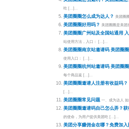
吃 […]...
美团圈圈怎么成为达人？
美团圈圈
美团圈圈好用吗？
美团圈圈是美团推
美团圈圈广州站及全国站通用 
站使用方法，入口： […]...
美团圈圈南京站邀请码 美团圈
使用入口： […]...
美团圈圈杭州站邀请码 美团圈
每个商品返 […]...
美团圈圈邀请人注册有收益吗？
[…]...
美团圈圈常见问题
一、成为达人 如
美团圈圈邀请码自己怎么弄？获
的使命，为用户提供美团吃 […]...
美团分享赚佣金在哪？免费加入