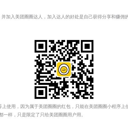
，并加入美团圈圈达人，加入达人的好处是自己获得分享和赚佣
p等上使用，因为属于美团圈圈的红包，只能在美团圈圈小程序上
都一样，只是限定了只给美团圈圈用户用。