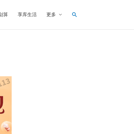
搜
划算
享库生活
更多
索