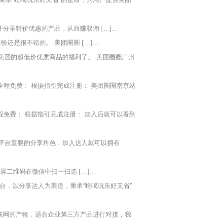
享特价优惠的产品，从而赚取佣 […]...
很不错的。 美团圈圈 […]...
美团的超低价优质商品的福利了。 美团圈圈广州
全程免费： 根据指引完成注册： 美团圈圈南京站
程免费： 根据指引完成注册： 加入后就可以看到
是平台重要的分享角色，加入达人就可以拥有
维码在微信中扫一扫选 […]...
台，以分享达人为渠道，秉承“吃喝玩乐好又省”
联网的产物，适合企业第三方产品进行对接，我