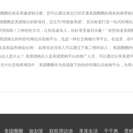
圈圈目前采用邀请制注册。您可以通过身边已经开通美团圈圈的朋友的推荐链接进行
团圈圈是美团推出的新项目，定位为“特惠版美团”。其目标是打造一站式吃喝玩乐平
寻找指南！三种轻松方式，让你迅速加入，轻松享受返利乐趣！” 你想知道美团圈圈 
美团推出的特价吃喝玩乐抢购平台，也是一种社交购物分享平台。在这里，你可以： 
其权益和佣金比例： 如果你还没加入可以通过下面二维码加入： 美团圈圈的佣金
达人是什么？ 美团团购达人是美团团购平台的推广人员，可以通过分享美团平台的
在当今社交电商潮流中，美团圈圈作为美团旗下的特价吃喝玩乐抢购平台，为用
美团圈圈
旅划算
联联周边游
享库生活
千千惠
景