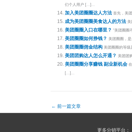
们个人用户 […]...
加入美团圈圈达人方法
首先，美团
成为美团圈圈美食达人的方法
美
美团圈圈入口在哪里？
“美团圈圈
美团圈圈如何挣钱？
美团圈圈，是
美团圈圈佣金结构
美团圈圈的等级及
美团团购达人怎么开通？
美团团购
美团圈圈分享赚钱 副业新机会
[…]...
←
前一篇文章
更多分销平台：