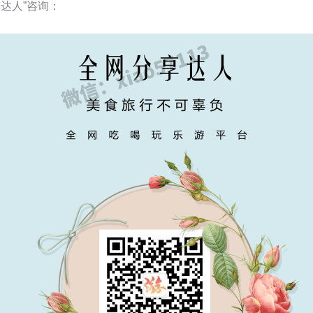
达人”咨询：