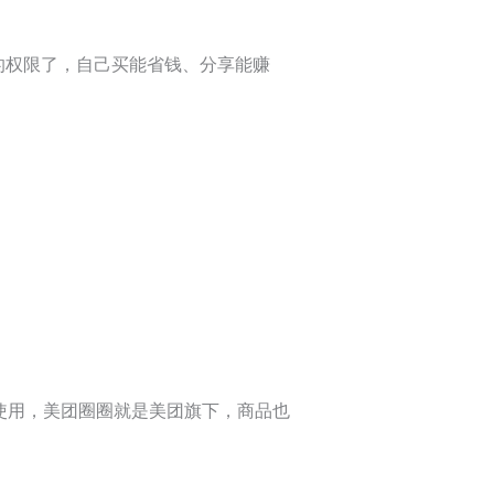
的权限了，自己买能省钱、分享能赚
使用，美团圈圈就是美团旗下，商品也