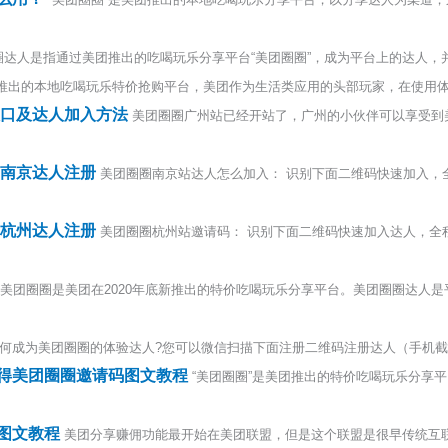
达人是指通过美团推出的吃喝玩乐分享平台“美团圈圈”，成为平台上的达人，并分
出的本地吃喝玩乐特价抢购平台，美团作为生活类应用的头部玩家，在使用体验还是
入口及达人加入方法
美团圈圈广州站已经开站了，广州的小伙伴可以享受到
圈南京达人注册
美团圈圈南京站达人怎么加入： 识别下面二维码快速加入，
圈杭州达人注册
美团圈圈杭州站邀请码： 识别下面二维码快速加入达人，全
美团圈圈是美团在2020年底新推出的特价吃喝玩乐分享平台。美团圈圈达人
何成为美团圈圈的体验达人?您可以微信扫描下面注册二维码注册达人（手机截屏二
得美团圈圈邀请码图文教程
“美团圈圈”是美团推出的特价吃喝玩乐分享平
图文教程
美团分享赚佣功能最开始在美团联盟，但是这个联盟是很早传统互