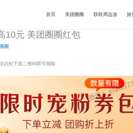
首页
美团圈圈
联联周边游
旅
高10元 美团圈圈红包
圈圈
信识别下面二维码即可领取