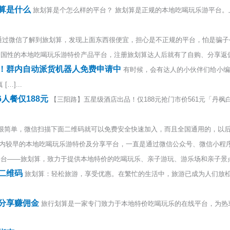
算是什么
旅划算是个怎么样的平台？ 旅划算是正规的本地吃喝玩乐游平台
通过微信了解到旅划算，发现上面东西很便宜，担心是不正规的平台，怕是骗子公司
国性的本地吃喝玩乐游特价产品平台，注册旅划算达人后就有了自购、分享返佣的权
！群内自动派货机器人免费申请中
有时候，会有达人的小伙伴们给小编
]...
人餐仅188元
【三阳路】五星级酒店出品！仅188元抢门市价561元「丹枫
很简单，微信扫描下面二维码就可以免费安全快速加入，而且全国通用的，以后你再
内较早的本地吃喝玩乐游特价及分享平台，一直是通过微信公众号、微信小程序给消
台——旅划算，致力于提供本地特价的吃喝玩乐、亲子游玩、游乐场和亲子景点门票
二维码
旅划算：轻松旅游，享受优惠。在繁忙的生活中，旅游已成为人们放
分享赚佣金
旅行划算是一家专门致力于本地特价吃喝玩乐的在线平台，为热