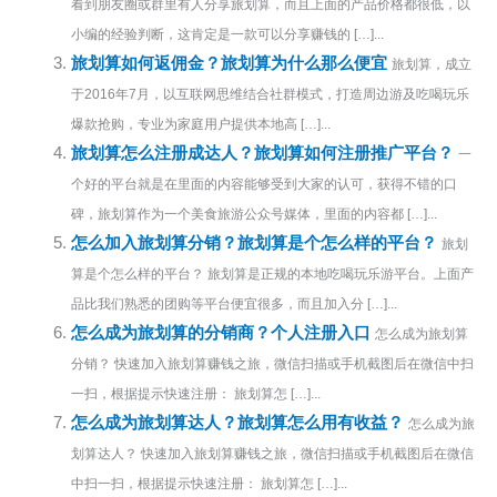
看到朋友圈或群里有人分享旅划算，而且上面的产品价格都很低，以
小编的经验判断，这肯定是一款可以分享赚钱的 […]...
旅划算如何返佣金？旅划算为什么那么便宜
旅划算，成立
于2016年7月，以互联网思维结合社群模式，打造周边游及吃喝玩乐
爆款抢购，专业为家庭用户提供本地高 […]...
旅划算怎么注册成达人？旅划算如何注册推广平台？
一
个好的平台就是在里面的内容能够受到大家的认可，获得不错的口
碑，旅划算作为一个美食旅游公众号媒体，里面的内容都 […]...
怎么加入旅划算分销？旅划算是个怎么样的平台？
旅划
算是个怎么样的平台？ 旅划算是正规的本地吃喝玩乐游平台。上面产
品比我们熟悉的团购等平台便宜很多，而且加入分 […]...
怎么成为旅划算的分销商？个人注册入口
怎么成为旅划算
分销？ 快速加入旅划算赚钱之旅，微信扫描或手机截图后在微信中扫
一扫，根据提示快速注册： 旅划算怎 […]...
怎么成为旅划算达人？旅划算怎么用有收益？
怎么成为旅
划算达人？ 快速加入旅划算赚钱之旅，微信扫描或手机截图后在微信
中扫一扫，根据提示快速注册： 旅划算怎 […]...