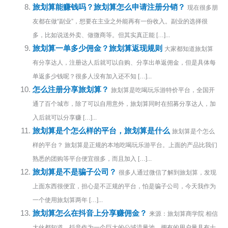
旅划算能赚钱吗？旅划算怎么申请注册分销？
现在很多朋
友都在做“副业”，想要在主业之外能再有一份收入。副业的选择很
多，比如说送外卖、做微商等。但其实真正能 […]...
旅划算一单多少佣金？旅划算返现规则
大家都知道旅划算
有分享达人，注册达人后就可以自购、分享出单返佣金，但是具体每
单返多少钱呢？很多人没有加入还不知 […]...
怎么注册分享旅划算？
旅划算是吃喝玩乐游特价平台，全国开
通了百个城市，除了可以自用意外，旅划算同时在招募分享达人，加
入后就可以分享赚 […]...
旅划算是个怎么样的平台，旅划算是什么
旅划算是个怎么
样的平台？ 旅划算是正规的本地吃喝玩乐游平台。上面的产品比我们
熟悉的团购等平台便宜很多，而且加入 […]...
旅划算是不是骗子公司？
很多人通过微信了解到旅划算，发现
上面东西很便宜，担心是不正规的平台，怕是骗子公司，今天我作为
一个使用旅划算两年 […]...
旅划算怎么在抖音上分享赚佣金？
来源：旅划算商学院 相信
大伙都知道，抖音作为一个巨大的公域流量池，拥有的用户量具有十