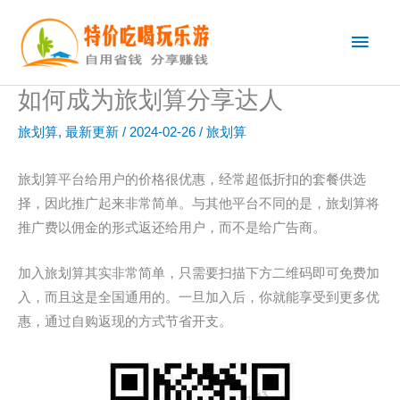
跳
主
至
内
菜
容
如何成为旅划算分享达人
单
旅划算
,
最新更新
/
2024-02-26
/
旅划算
旅划算平台给用户的价格很优惠，经常超低折扣的套餐供选
择，因此推广起来非常简单。与其他平台不同的是，旅划算将
推广费以佣金的形式返还给用户，而不是给广告商。
加入旅划算其实非常简单，只需要扫描下方二维码即可免费加
入，而且这是全国通用的。一旦加入后，你就能享受到更多优
惠，通过自购返现的方式节省开支。