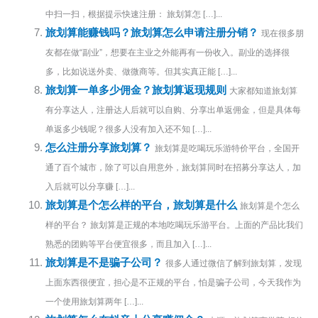
中扫一扫，根据提示快速注册： 旅划算怎 […]...
旅划算能赚钱吗？旅划算怎么申请注册分销？
现在很多朋
友都在做“副业”，想要在主业之外能再有一份收入。副业的选择很
多，比如说送外卖、做微商等。但其实真正能 […]...
旅划算一单多少佣金？旅划算返现规则
大家都知道旅划算
有分享达人，注册达人后就可以自购、分享出单返佣金，但是具体每
单返多少钱呢？很多人没有加入还不知 […]...
怎么注册分享旅划算？
旅划算是吃喝玩乐游特价平台，全国开
通了百个城市，除了可以自用意外，旅划算同时在招募分享达人，加
入后就可以分享赚 […]...
旅划算是个怎么样的平台，旅划算是什么
旅划算是个怎么
样的平台？ 旅划算是正规的本地吃喝玩乐游平台。上面的产品比我们
熟悉的团购等平台便宜很多，而且加入 […]...
旅划算是不是骗子公司？
很多人通过微信了解到旅划算，发现
上面东西很便宜，担心是不正规的平台，怕是骗子公司，今天我作为
一个使用旅划算两年 […]...