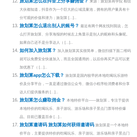
旅划算怎么在抖音上分享赚佣金？
来源：旅划算商学院 相信
大伙都知道，抖音作为一个巨大的公域流量池，拥有的用户量具有十
分可观的价值和潜力；旅划算 […]...
旅划算怎么退出别人的账号？
最近有两个网友找到我说，怎
么打开旅划算、分享海报的时候左上角显示是别人的昵称和头像呢。
如果自己还不是分享达人（ […]...
如何加入旅划算？
加入旅划算其实很简单，微信扫描下面二维码
就可以免费安全快速加入，而且全国通用的，以后你再买产品可以更
加优惠了（ […]...
旅划算app怎么下载？
旅划算是国内较早的本地吃喝玩乐游特
价及分享平台，一直是通过微信公众号、微信小程序给消费者和分享
达人们提供服务的 […]...
旅划算怎么赚取佣金？
本地特价平台——旅划算，专注于提供
本地特价的吃喝玩乐、亲子游玩、游乐场和亲子景点门票等特价爆
品。目前已覆盖百余 […]...
旅划算邀请码 旅划算如何获得邀请码
旅划算是一个本地特
价平台，主要提供特价的吃喝玩乐、亲子游玩、游乐场和亲子景点门