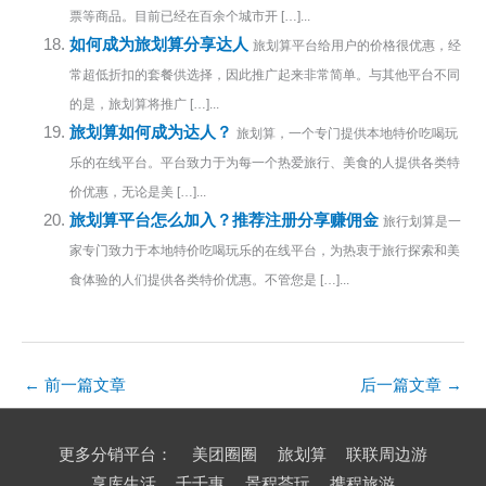
票等商品。目前已经在百余个城市开 […]...
如何成为旅划算分享达人
旅划算平台给用户的价格很优惠，经
常超低折扣的套餐供选择，因此推广起来非常简单。与其他平台不同
的是，旅划算将推广 […]...
旅划算如何成为达人？
旅划算，一个专门提供本地特价吃喝玩
乐的在线平台。平台致力于为每一个热爱旅行、美食的人提供各类特
价优惠，无论是美 […]...
旅划算平台怎么加入？推荐注册分享赚佣金
旅行划算是一
家专门致力于本地特价吃喝玩乐的在线平台，为热衷于旅行探索和美
食体验的人们提供各类特价优惠。不管您是 […]...
←
前一篇文章
后一篇文章
→
更多分销平台：
美团圈圈
旅划算
联联周边游
享库生活
千千惠
景程荟玩
携程旅游