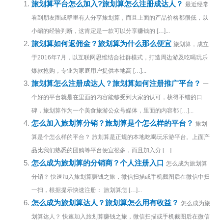
旅划算平台怎么加入?旅划算怎么注册成达人？
最近经常
看到朋友圈或群里有人分享旅划算，而且上面的产品价格都很低，以
小编的经验判断，这肯定是一款可以分享赚钱的 […]...
旅划算如何返佣金？旅划算为什么那么便宜
旅划算，成立
于2016年7月，以互联网思维结合社群模式，打造周边游及吃喝玩乐
爆款抢购，专业为家庭用户提供本地高 […]...
旅划算怎么注册成达人？旅划算如何注册推广平台？
一
个好的平台就是在里面的内容能够受到大家的认可，获得不错的口
碑，旅划算作为一个美食旅游公众号媒体，里面的内容都 […]...
怎么加入旅划算分销？旅划算是个怎么样的平台？
旅划
算是个怎么样的平台？ 旅划算是正规的本地吃喝玩乐游平台。上面产
品比我们熟悉的团购等平台便宜很多，而且加入分 […]...
怎么成为旅划算的分销商？个人注册入口
怎么成为旅划算
分销？ 快速加入旅划算赚钱之旅，微信扫描或手机截图后在微信中扫
一扫，根据提示快速注册： 旅划算怎 […]...
怎么成为旅划算达人？旅划算怎么用有收益？
怎么成为旅
划算达人？ 快速加入旅划算赚钱之旅，微信扫描或手机截图后在微信