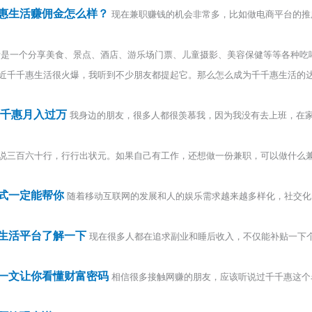
惠生活赚佣金怎么样？
现在兼职赚钱的机会非常多，比如做电商平台的推
是一个分享美食、景点、酒店、游乐场门票、儿童摄影、美容保健等等各种吃喝玩乐
近千千惠生活很火爆，我听到不少朋友都提起它。那么怎么成为千千惠生活的
千千惠月入过万
我身边的朋友，很多人都很羡慕我，因为我没有去上班，在
说三百六十行，行行出状元。如果自己有工作，还想做一份兼职，可以做什么
式一定能帮你
随着移动互联网的发展和人的娱乐需求越来越多样化，社交化
生活平台了解一下
现在很多人都在追求副业和睡后收入，不仅能补贴一下
一文让你看懂财富密码
相信很多接触网赚的朋友，应该听说过千千惠这个