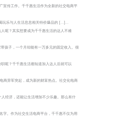
广宣传工作。千千惠生活作为全新的社交电商平
与人生活息息相关特价爆品的 […]...
达人呢？其实想要成为千千惠生活的达人不难
家带孩子，一个月却能有一万多元的固定收入。很
兼职呢？千千惠生活都知道加入达人后就可以
电商异军突起，成为新的财富热点。社交化电商
个人经济，还能让生活增加不少乐趣。那么有什
名字。作为社交生活电商平台，千千惠不仅为用