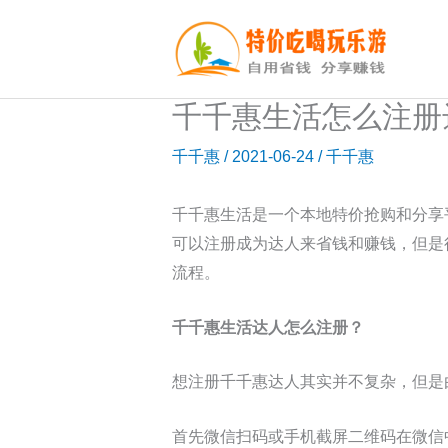
跳
至
内
容
千千惠生活怎么注册
千千惠
/
2021-06-24
/
千千惠
千千惠生活是一个本地特价抢购和分享
可以注册成为达人来省钱和赚钱，但是
流程。
千千惠生活达人怎么注册？
想注册千千惠达人其实并不复杂，但是
首先微信扫码或手机截屏二维码在微信