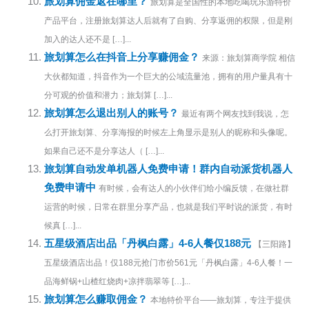
旅划算佣金返在哪里？
旅划算是全国性的本地吃喝玩乐游特价
产品平台，注册旅划算达人后就有了自购、分享返佣的权限，但是刚
加入的达人还不是 […]...
旅划算怎么在抖音上分享赚佣金？
来源：旅划算商学院 相信
大伙都知道，抖音作为一个巨大的公域流量池，拥有的用户量具有十
分可观的价值和潜力；旅划算 […]...
旅划算怎么退出别人的账号？
最近有两个网友找到我说，怎
么打开旅划算、分享海报的时候左上角显示是别人的昵称和头像呢。
如果自己还不是分享达人（ […]...
旅划算自动发单机器人免费申请！群内自动派货机器人
免费申请中
有时候，会有达人的小伙伴们给小编反馈，在做社群
运营的时候，日常在群里分享产品，也就是我们平时说的派货，有时
候真 […]...
五星级酒店出品「丹枫白露」4-6人餐仅188元
【三阳路】
五星级酒店出品！仅188元抢门市价561元「丹枫白露」4-6人餐！一
品海鲜锅+山楂红烧肉+凉拌翡翠等 […]...
旅划算怎么赚取佣金？
本地特价平台——旅划算，专注于提供