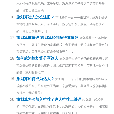
本地特价的吃喝玩乐、亲子游玩、游乐场和亲子景点门票等特价爆
品。目前已覆盖百余 […]...
旅划算达人怎么注册？
本地特价平台——旅划算，致力于提供
本地特价的吃喝玩乐、亲子游玩、游乐场和亲子景点门票等特价产
品，目前已覆盖10 […]...
旅划算邀请码 旅划算如何获得邀请码
旅划算是一个本地特
价平台，主要提供特价的吃喝玩乐、亲子游玩、游乐场和亲子景点门
票等商品。目前已经在百余个城市开 […]...
如何成为旅划算分享达人
旅划算平台给用户的价格很优惠，经
常超低折扣的套餐供选择，因此推广起来非常简单。与其他平台不同
的是，旅划算将推广 […]...
旅划算如何成为达人？
旅划算，一个专门提供本地特价吃喝玩
乐的在线平台。平台致力于为每一个热爱旅行、美食的人提供各类特
价优惠，无论是美 […]...
旅划算怎么加入推荐？达人推荐二维码
旅划算：轻松旅
游，享受优惠。在繁忙的生活中，旅游已成为人们放松身心、拓宽视
野的重要方式。而在这个过程中，旅划算 […]...