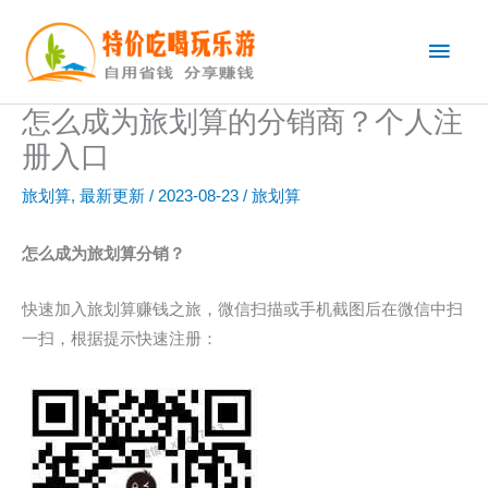
跳
主
至
内
菜
容
怎么成为旅划算的分销商？个人注
单
册入口
旅划算
,
最新更新
/
2023-08-23
/
旅划算
怎么成为旅划算分销？
快速加入旅划算赚钱之旅，微信扫描或手机截图后在微信中扫
一扫，根据提示快速注册：