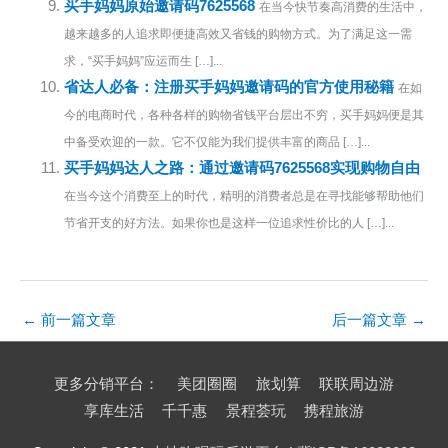
买手妈妈原始邀请码7625568
在当今快节奏高消费的生活中，
越来越多的人追求即便捷高效又省钱的购物方式。为了满足这一需
求，“买手妈妈”应运而生 […]...
省达人必备：注册买手妈妈邀请码的官方使用秘籍
在如
今的电商时代，各种各样的购物省钱平台层出不穷，买手妈妈便是其
中备受欢迎的一款。它不仅能为我们提供丰富的商品 […]...
买手妈妈达人之路：通过邀请码7625568实现购物自由
在当今这个消费至上的时代，精明的消费者总是在寻找能够帮助他们
节省开支的好方法。如果你也是这样一位追求性价比的人 […]...
←
前一篇文章
后一篇文章
→
更多分销平台：
美团圈圈
旅划算
联联周边游
享库生活
千千惠
景程荟玩
携程旅游