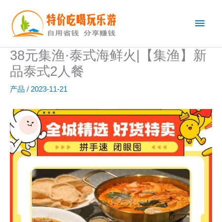
跳
主
至
内
菜
容
38元集渔·泰式海鲜火|【集渔】新
单
品泰式2人餐
产品
/
2023-11-21