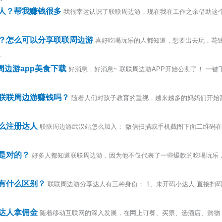
人？帮我赚钱很多
我很幸运认识了联联周边游，现在我在工作之余借助这
？怎么可以分享联联周边游
喜好吃喝玩乐的人都知道，想要出去玩，花
.
周边游app美食下载
好消息，好消息~ 联联周边游APP开始公测了！ 一
联联周边游赚钱吗？
随着人们对孩子教育的重视，越来越多的妈妈们开始
么注册达人
联联周边游武汉站怎么加入： 微信扫描或手机截图下面二维码
是对的？
好多人都知道联联周边游，因为他不仅代表了一些爆款的吃喝玩乐
有什么区别？
联联周边游分享达人有三种身份： 1、未开码小达人 直接扫
达人拿佣金
随着移动互联网的深入发展，在网上订餐、买票、选酒店、购物