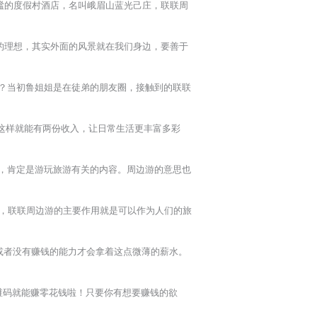
谧的度假村酒店，名叫峨眉山蓝光己庄，联联周
的理想，其实外面的风景就在我们身边，要善于
？当初鲁姐姐是在徒弟的朋友圈，接触到的联联
这样就能有两份收入，让日常生活更丰富多彩
，肯定是游玩旅游有关的内容。周边游的意思也
，联联周边游的主要作用就是可以作为人们的旅
或者没有赚钱的能力才会拿着这点微薄的薪水。
维码就能赚零花钱啦！只要你有想要赚钱的欲