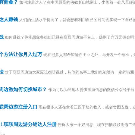
有佣金？
如何注册达人？在中国最高的佛教名山峨眉山，坐落着一处风景静
达人赚钱
人们的生活水平提高了，就会想着利用自己的时间去实现一下自己
钱
如何赚钱？你能想象鲁姐姐已经在联联周边游平台上，赚到了六万元佣金吗
个方法让你月入过万
现在很多人都希望能在主业之外，再开发一个副业，
法
对于联联周边游大家应该都听说过，从他的名字上我们也能够有一定的猜测
周边游如何切换城市？
作为可以为当地人提供旅游信息的微信公众号平台
联周边游注册入口
现在很多人还在拿着三四千块的收入，或者贪图安逸，
！联联周边游分销达人注册
告诉大家一个好消息，现在扫描联联周边二
..