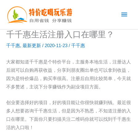
跳
主
至
内
菜
容
千千惠生活注册入口在哪里？
单
千千惠
,
最新更新
/
2020-11-23
/
千千惠
大家都知道千千惠是个特价平台，主服务本地生活，注册达人
后就可以自购再获收益，分享到朋友圈出单也可以拿到收益，
因为是特价爆品，购买率很高。注册后自用比较简单，今天就
不多赘述，主说下分享赚钱作为副业项目方面。
创业要选择好的项目，好的项目能让你很快就赚到钱。最近很
多人想要咨询千千惠生活，但是因为不熟悉，不知道注册的入
口在哪里。下面你只要扫描关注二维码你就可以找到千千惠生
活的入口啦！