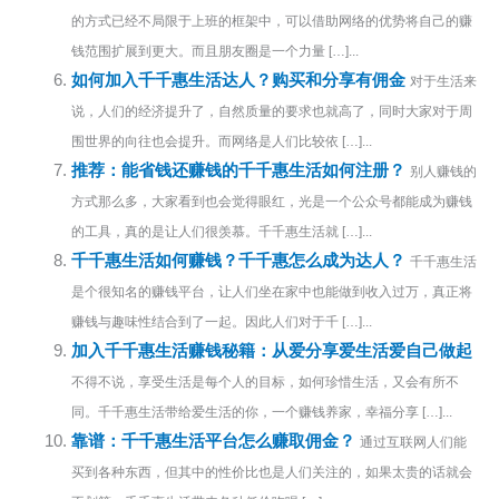
的方式已经不局限于上班的框架中，可以借助网络的优势将自己的赚
钱范围扩展到更大。而且朋友圈是一个力量 […]...
如何加入千千惠生活达人？购买和分享有佣金
对于生活来
说，人们的经济提升了，自然质量的要求也就高了，同时大家对于周
围世界的向往也会提升。而网络是人们比较依 […]...
推荐：能省钱还赚钱的千千惠生活如何注册？
别人赚钱的
方式那么多，大家看到也会觉得眼红，光是一个公众号都能成为赚钱
的工具，真的是让人们很羡慕。千千惠生活就 […]...
千千惠生活如何赚钱？千千惠怎么成为达人？
千千惠生活
是个很知名的赚钱平台，让人们坐在家中也能做到收入过万，真正将
赚钱与趣味性结合到了一起。因此人们对于千 […]...
加入千千惠生活赚钱秘籍：从爱分享爱生活爱自己做起
不得不说，享受生活是每个人的目标，如何珍惜生活，又会有所不
同。千千惠生活带给爱生活的你，一个赚钱养家，幸福分享 […]...
靠谱：千千惠生活平台怎么赚取佣金？
通过互联网人们能
买到各种东西，但其中的性价比也是人们关注的，如果太贵的话就会