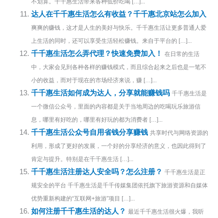
不划算。千千惠生活带来各种低价吃喝 […]...
达人在千千惠生活怎么有收益？千千惠北京站怎么加入
爽爽的赚钱，这才是人生的美好与快乐。千千惠生活让更多普通人爱
上生活的同时，还可以享受生活轻松赚钱。来自于平台的 […]...
千千惠生活怎么弄代理？快速免费加入！
在日常的生活
中，大家会见到各种各样的赚钱模式，而且综合起来之后也是一笔不
小的收益，而对于现在的市场经济来说，赚 […]...
千千惠生活如何成为达人，分享就能赚钱吗
千千惠生活是
一个微信公众号，里面的内容都是关于当地周边的吃喝玩乐旅游信
息，哪里有好吃的，哪里有好玩的都为消费者 […]...
千千惠生活公众号自用省钱分享赚钱
共享时代与网络资源的
利用，形成了更好的发展，一个好的分享经济的意义，也因此得到了
肯定与提升。特别是在千千惠生活 […]...
千千惠生活注册达人安全吗？怎么注册？
千千惠生活是正
规安全的平台 千千惠生活是千千传媒集团依托旗下旅游资源和自媒体
优势重新构建的“互联网+旅游”项目 […]...
如何注册千千惠生活的达人？
最近千千惠生活很火爆，我听