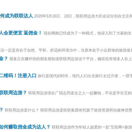
如何成为联联达人
2020年5月16日、18日，联联周边游大区会议分别在
人会更便宜 返佣金！
现在网购已经成为了一种模式，他深入到了大家的生
活一定是存在于自然、平和、舒适的环境当中，当原本处于小众群体的旅游发展到大
金？
很多正在赚外快的朋友都知道联联周边游这个平台，确实也有很多人在上
二维码！注册入口
旅行是现代的时尚，现代人们出去旅行太过方便，一部手
联联周边游？
联联周边游现在广招志同道合之人一起赚钱，不论是学生宝妈
？
联联周边游是什么？ 联联周边游是联联集团依托旗下旅游资源和自媒体优势
如何赚取佣金成为达人？
联联周边游作为年轻人超爱的一款“互联网+旅