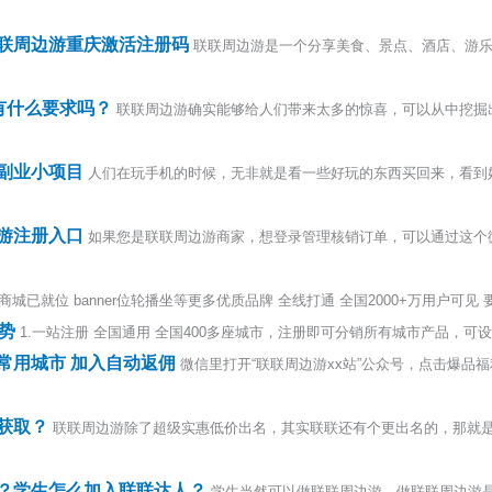
联周边游重庆激活注册码
联联周边游是一个分享美食、景点、酒店、游
有什么要求吗？
联联周边游确实能够给人们带来太多的惊喜，可以从中挖掘
副业小项目
人们在玩手机的时候，无非就是看一些好玩的东西买回来，看到
游注册入口
如果您是联联周边游商家，想登录管理核销订单，可以通过这个微
商城已就位 banner位轮播坐等更多优质品牌 全线打通 全国2000+万用户可见 要做
势
1.一站注册 全国通用 全国400多座城市，注册即可分销所有城市产品，可设置3
常用城市 加入自动返佣
微信里打开“联联周边游xx站”公众号，点击爆品福
获取？
联联周边游除了超级实惠低价出名，其实联联还有个更出名的，那就
？学生怎么加入联联达人？
学生当然可以做联联周边游，做联联周边游