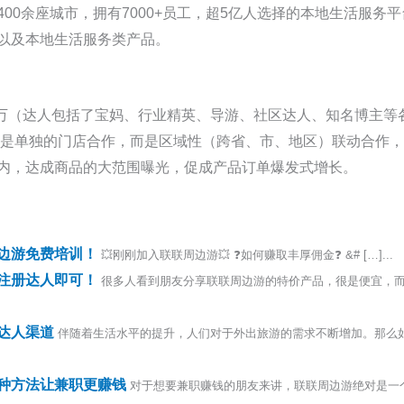
00余座城市，拥有7000+员工，超5亿人选择的本地生活服务
以及本地生活服务类产品。
0+万（达人包括了宝妈、行业精英、导游、社区达人、知名博主
不是单独的门店合作，而是区域性（跨省、市、地区）联动合作，
内，达成商品的大范围曝光，促成产品订单爆发式增长。
边游免费培训！
💥刚刚加入联联周边游💥 ❓如何赚取丰厚佣金❓ &# […]...
注册达人即可！
很多人看到朋友分享联联周边游的特价产品，很是便宜，
达人渠道
伴随着生活水平的提升，人们对于外出旅游的需求不断增加。那么
种方法让兼职更赚钱
对于想要兼职赚钱的朋友来讲，联联周边游绝对是一