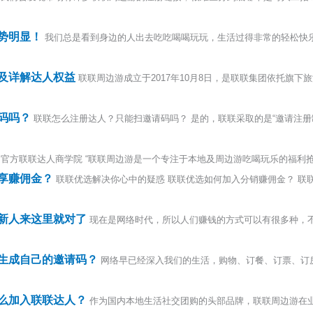
势明显！
我们总是看到身边的人出去吃吃喝喝玩玩，生活过得非常的轻松快
及详解达人权益
联联周边游成立于2017年10月8日，是联联集团依托旗
码吗？
联联怎么注册达人？只能扫邀请码吗？ 是的，联联采取的是“邀请注册
官方联联达人商学院 “联联周边游是一个专注于本地及周边游吃喝玩乐的福利抢购平
享赚佣金？
联联优选解决你心中的疑惑 联联优选如何加入分销赚佣金？ 联
新人来这里就对了
现在是网络时代，所以人们赚钱的方式可以有很多种，
生成自己的邀请码？
网络早已经深入我们的生活，购物、订餐、订票、订
么加入联联达人？
作为国内本地生活社交团购的头部品牌，联联周边游在