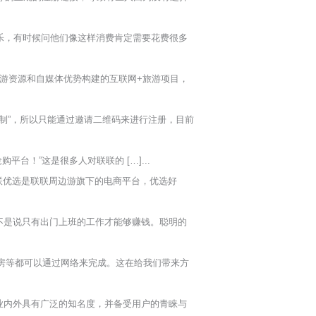
乐，有时候问他们像这样消费肯定需要花费很多
下旅游资源和自媒体优势构建的互联网+旅游项目，
制”，所以只能通过邀请二维码来进行注册，目前
台！”这是很多人对联联的 […]...
联优选是联联周边游旗下的电商平台，优选好
不是说只有出门上班的工作才能够赚钱。聪明的
房等都可以通过网络来完成。这在给我们带来方
业内外具有广泛的知名度，并备受用户的青睐与