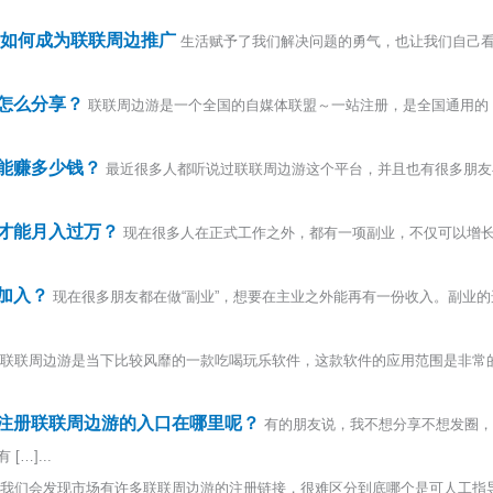
 如何成为联联周边推广
生活赋予了我们解决问题的勇气，也让我们自己
怎么分享？
联联周边游是一个全国的自媒体联盟～一站注册，是全国通用的，
能赚多少钱？
最近很多人都听说过联联周边游这个平台，并且也有很多朋友
才能月入过万？
现在很多人在正式工作之外，都有一项副业，不仅可以增
加入？
现在很多朋友都在做“副业”，想要在主业之外能再有一份收入。副业
联联周边游是当下比较风靡的一款吃喝玩乐软件，这款软件的应用范围是非常
注册联联周边游的入口在哪里呢？
有的朋友说，我不想分享不想发圈，
…]...
我们会发现市场有许多联联周边游的注册链接，很难区分到底哪个是可人工指