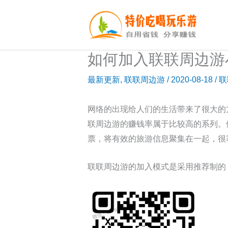
跳
至
内
容
如何加入联联周边游
最新更新
,
联联周边游
/
2020-08-18
/
联
网络的出现给人们的生活带来了很大的
联周边游的赚钱率属于比较高的系列。
票，将有效的旅游信息聚集在一起，很
联联周边游的加入模式是采用推荐制的