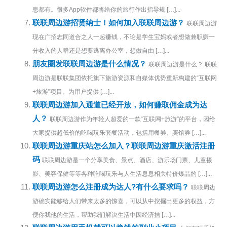
息都有。很多App软件都将给你的旅行作出指导规 […]...
联联周边游招贤纳士！如何加入联联周边游？
联联周边游
现在广招志同道合之人一起赚钱，不论是学生宝妈或者想做兼职赚一
分收入的人群还是想要逃离办公室，想做自由 […]...
朋友圈发联联周边游是什么情况？
联联周边游是什么？ 联联
周边游是联联集团依托旗下旅游资源和自媒体优势重新构建的“互联网
+旅游”项目。为用户提供 […]...
联联周边游加入通道已经开放，如何赚取佣金成为达
人？
联联周边游作为年轻人超爱的一款“互联网+旅游”的平台，因给
大家提供超低价的吃喝玩乐套餐活动，包括用餐券、宾馆券 […]...
联联周边游重庆站怎么加入？联联周边游重庆激活注册
码
联联周边游是一个分享美食、景点、酒店、游乐场门票、儿童摄
影、美容保健等等各种吃喝玩乐与人生活息息相关特价爆品的 […]...
联联周边游怎么注册成为达人?有什么要求吗？
联联周边
游确实能够给人们带来太多的惊喜，可以从中挖掘出更多的权益，方
便你我他的生活，帮助我们解决生活中因经济拮 […]...