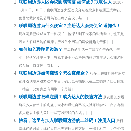
联联周边游大区会议圆满落幕 如何成为联联达人
2020年
5月16日、18日，联联周边游大区会议分别在北京和杭州正式举行。
集团总裁孙健及公司高管出席了会议，与 […]...
联联周边游为什么便宜？注册达人会更便宜 返佣金！
现在网购已经成为了一种模式，他深入到了大家的生活当中，也正是
因为人们对网购的追捧，所以各个网站的建设都趋向于消 […]...
如何加入联联周边游？
高品质的生活一定是存在于自然、平
和、舒适的环境当中，当原本处于小众群体的旅游发展到大众旅游时
代以后，自媒体、农 […]...
联联周边游如何赚钱？怎么赚佣金？
很多正在赚外快的朋友
都知道联联周边游这个平台，确实也有很多人在上面赚到了自己的第
一桶金。比如身边有同学一个月就 […]...
联联周边游怎样注册？成为达人的快速方法
朋友圈的发展
给很多人都带来的利益，大家都通过自己的人脉开始赚钱，所以有很
多人也会主动去关注一些可以赚钱的方式， […]...
快看，这里有加入联联周边游的二维码！注册入口
旅行
是现代的时尚，现代人们出去旅行太过方便，一部手机在手，任何信