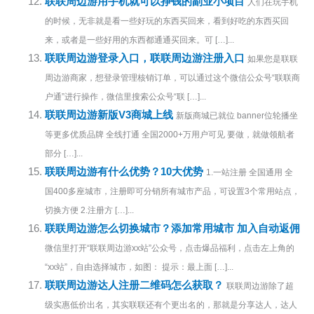
联联周边游用手机就可以挣钱的副业小项目
人们在玩手机
的时候，无非就是看一些好玩的东西买回来，看到好吃的东西买回
来，或者是一些好用的东西都通通买回来。可 […]...
联联周边游登录入口，联联周边游注册入口
如果您是联联
周边游商家，想登录管理核销订单，可以通过这个微信公众号“联联商
户通”进行操作，微信里搜索公众号“联 […]...
联联周边游新版V3商城上线
新版商城已就位 banner位轮播坐
等更多优质品牌 全线打通 全国2000+万用户可见 要做，就做领航者
部分 […]...
联联周边游有什么优势？10大优势
1.一站注册 全国通用 全
国400多座城市，注册即可分销所有城市产品，可设置3个常用站点，
切换方便 2.注册方 […]...
联联周边游怎么切换城市？添加常用城市 加入自动返佣
微信里打开“联联周边游xx站”公众号，点击爆品福利，点击左上角的
“xx站”，自由选择城市，如图： 提示：最上面 […]...
联联周边游达人注册二维码怎么获取？
联联周边游除了超
级实惠低价出名，其实联联还有个更出名的，那就是分享达人，达人