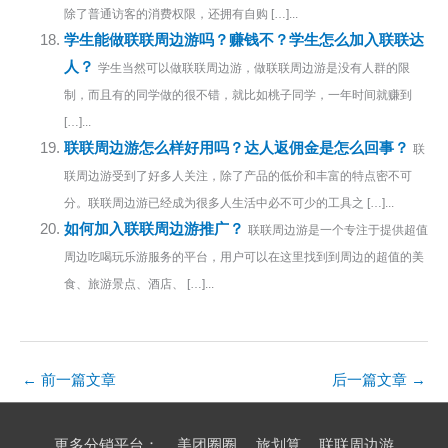
除了普通访客的消费权限，还拥有自购 […]...
学生能做联联周边游吗？赚钱不？学生怎么加入联联达
人？
学生当然可以做联联周边游，做联联周边游是没有人群的限
制，而且有的同学做的很不错，就比如桃子同学，一年时间就赚到
[…]...
联联周边游怎么样好用吗？达人返佣金是怎么回事？
联
联周边游受到了好多人关注，除了产品的低价和丰富的特点密不可
分。联联周边游已经成为很多人生活中必不可少的工具之 […]...
如何加入联联周边游推广？
联联周边游是一个专注于提供超值
周边吃喝玩乐游服务的平台，用户可以在这里找到到周边的超值的美
食、旅游景点、酒店、 […]...
←
前一篇文章
后一篇文章
→
更多分销平台：
美团圈圈
旅划算
联联周边游