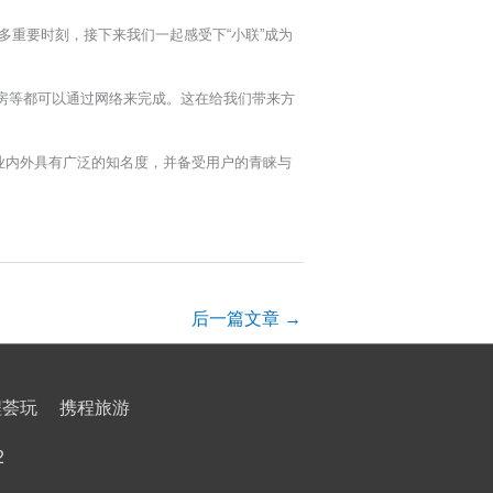
多重要时刻，接下来我们一起感受下“小联”成为
房等都可以通过网络来完成。这在给我们带来方
业内外具有广泛的知名度，并备受用户的青睐与
后一篇文章
→
程荟玩
携程旅游
2