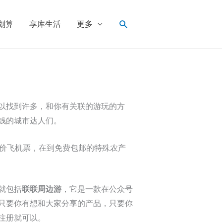
搜
划算
享库生活
更多
索
以找到许多，和你有关联的游玩的方
钱的城市达人们。
特价飞机票，在到免费包邮的特殊农产
就包括
联联周边游
，它是一款在公众号
只要你有想和大家分享的产品，只要你
注册就可以。