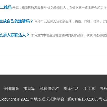
人二维码
来源：联联周边游服务号 做为联联达人，在做联联一路上也会经历很
生成自己的邀请码？
网络早已经深入我们的生活，购物、订餐、订票、订
么加入联联达人？
作为国内本地生活社交团购的头部品牌，联联周边游在
美团圈圈
旅划算
联联周边游
享库生活
千千惠
景
Copyright © 2021
本地吃喝玩乐游平台
|
冀ICP备16022003号-1