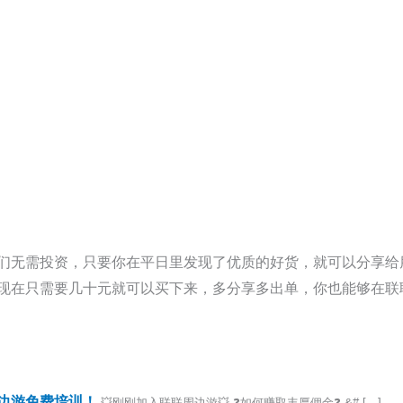
们无需投资，只要你在平日里发现了优质的好货，就可以分享给
现在只需要几十元就可以买下来，多分享多出单，你也能够在联
边游免费培训！
💥刚刚加入联联周边游💥 ❓如何赚取丰厚佣金❓ &# […]...