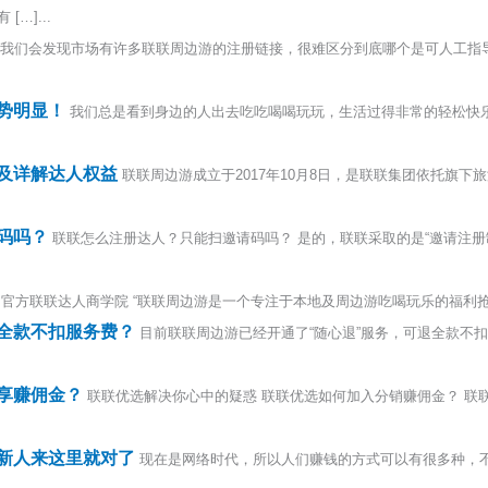
…]...
我们会发现市场有许多联联周边游的注册链接，很难区分到底哪个是可人工指
势明显！
我们总是看到身边的人出去吃吃喝喝玩玩，生活过得非常的轻松快
及详解达人权益
联联周边游成立于2017年10月8日，是联联集团依托旗
码吗？
联联怎么注册达人？只能扫邀请码吗？ 是的，联联采取的是“邀请注册
官方联联达人商学院 “联联周边游是一个专注于本地及周边游吃喝玩乐的福利抢购平
全款不扣服务费？
目前联联周边游已经开通了“随心退”服务，可退全款不扣
享赚佣金？
联联优选解决你心中的疑惑 联联优选如何加入分销赚佣金？ 联
新人来这里就对了
现在是网络时代，所以人们赚钱的方式可以有很多种，